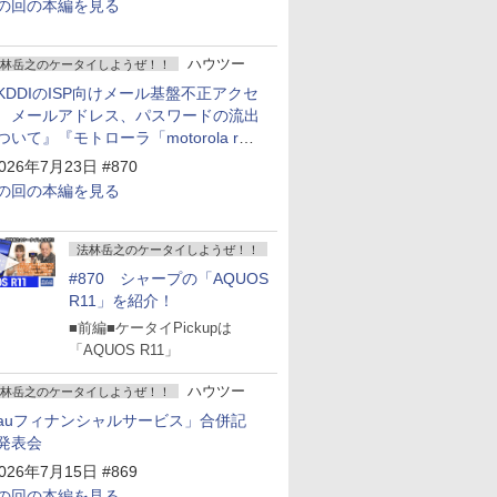
の回の本編を見る
ハウツー
林岳之のケータイしようぜ！！
KDDIのISP向けメール基盤不正アクセ
 メールアドレス、パスワードの流出
ついて』『モトローラ「motorola razr
old」発表』『サムスン「Galaxy
026年7月23日 #870
npacked」開催』
の回の本編を見る
法林岳之のケータイしようぜ！！
#870 シャープの「AQUOS
R11」を紹介！
■前編■ケータイPickupは
「AQUOS R11」
ハウツー
林岳之のケータイしようぜ！！
auフィナンシャルサービス」合併記
発表会
026年7月15日 #869
の回の本編を見る