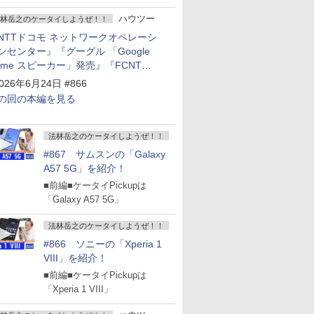
ハウツー
林岳之のケータイしようぜ！！
NTTドコモ ネットワークオペレーシ
ンセンター』『グーグル 「Google
ome スピーカー」発売』『FCNT
arrows Alpha2」発表』『KDDI
026年6月24日 #866
povo2.0」サービス説明会』
の回の本編を見る
法林岳之のケータイしようぜ！！
#867 サムスンの「Galaxy
A57 5G」を紹介！
■前編■ケータイPickupは
「Galaxy A57 5G」
法林岳之のケータイしようぜ！！
#866 ソニーの「Xperia 1
VIII」を紹介！
■前編■ケータイPickupは
「Xperia 1 VIII」