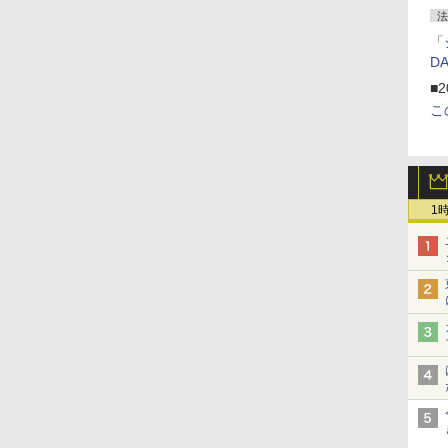
法
「
D
■2
こ
1