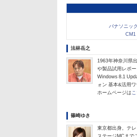
パナソニック 
CM1
法林岳之
1963年神奈川
や製品試用レポート
Windows 8.1 
ォン 基本&活用
ホームページは
こ
篠崎ゆき
東京都出身。テレビ
ステージMCまで