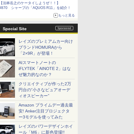
【法林岳之のケータイしようぜ！！】
#870 シャープの「AQUOS R11」を紹介！
もっと見る
Special Site
レイズのプレミアムカー向け
ブランドHOMURAから
「2×9R」が登場！
AIスマートノートの
iFLYTEK「AINOTE 2」はな
ぜ魅力的なのか？
クリエイティブが作った2万
円台の“小さなピュアオーデ
ィオスピーカー”
Amazon プライムデー過去最
安! Anker注目プロジェクタ
ー3モデルを使ってみた
レイズのパワーデザインホイ
ール「M6」に新色登場!!