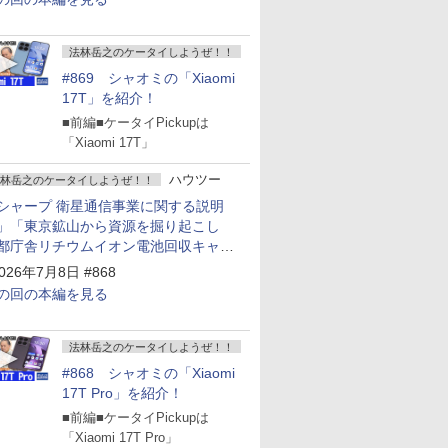
法林岳之のケータイしようぜ！！
#869 シャオミの「Xiaomi
17T」を紹介！
■前編■ケータイPickupは
「Xiaomi 17T」
ハウツー
林岳之のケータイしようぜ！！
シャープ 衛星通信事業に関する説明
」「東京鉱山から資源を掘り起こし
都庁舎リチウムイオン電池回収キャン
ーン～」
026年7月8日 #868
の回の本編を見る
法林岳之のケータイしようぜ！！
#868 シャオミの「Xiaomi
17T Pro」を紹介！
■前編■ケータイPickupは
「Xiaomi 17T Pro」