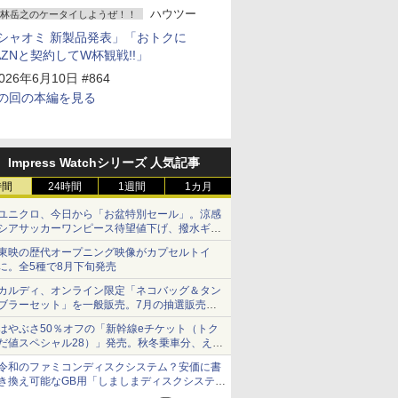
ハウツー
林岳之のケータイしようぜ！！
シャオミ 新製品発表」「おトクに
AZNと契約してW杯観戦!!」
026年6月10日 #864
の回の本編を見る
Impress Watchシリーズ 人気記事
時間
24時間
1週間
1カ月
ユニクロ、今日から「お盆特別セール」。涼感
シアサッカーワンピース待望値下げ、撥水ギア
ショーツは1990円に
東映の歴代オープニング映像がカプセルトイ
に。全5種で8月下旬発売
カルディ、オンライン限定「ネコバッグ＆タン
ブラーセット」を一般販売。7月の抽選販売の
当選無効分
はやぶさ50％オフの「新幹線eチケット（トク
だ値スペシャル28）」発売。秋冬乗車分、えき
ねっと限定
令和のファミコンディスクシステム？安価に書
き換え可能なGB用「しましまディスクシステ
ム」