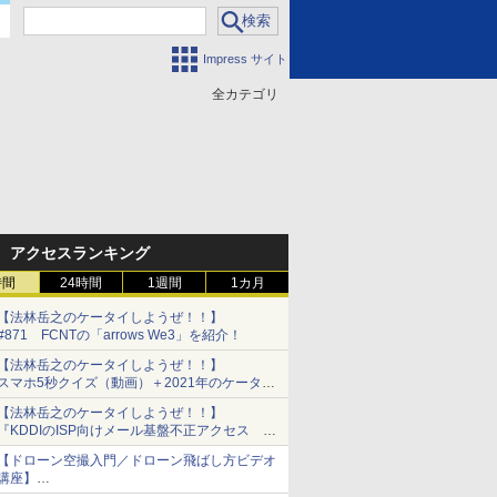
Impress サイト
全カテゴリ
門
アクセスランキング
時間
24時間
1週間
1カ月
【法林岳之のケータイしようぜ！！】
#871 FCNTの「arrows We3」を紹介！
【法林岳之のケータイしようぜ！！】
スマホ5秒クイズ（動画）＋2021年のケータイ
PickUpコーナーに登場した新端末のメーカー別
【法林岳之のケータイしようぜ！！】
一覧
『KDDIのISP向けメール基盤不正アクセス メ
ールアドレス、パスワードの流出について』
【ドローン空撮入門／ドローン飛ばし方ビデオ
『モトローラ「motorola razr fold」発表』『サ
講座】
ムスン「Galaxy Unpacked」開催』
各機器を組み立てる/Mavic Air