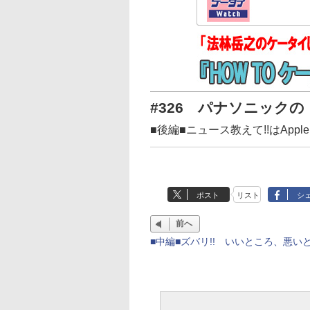
#326 パナソニックの「
■後編■ニュース教えて!!はApple 
ポスト
リスト
シ
前へ
■中編■ズバリ!! いいところ、悪いと