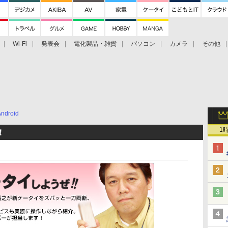
Wi-Fi
発表会
電化製品・雑貨
パソコン
カメラ
その他
tch TV
大村祐里子があなたの写真をレクチャーします！
ドローン空撮入
Android
1
！