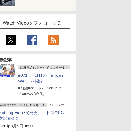
Watch Videoをフォローする
新記事
法林岳之のケータイしようぜ！！
#871 FCNTの「arrows
We3」を紹介！
■前編■ケータイPickupは
「arrows We3」
ハウツー
林岳之のケータイしようぜ！！
Nothing Ear (3a)発売」「ドコモFG
立記者会見」
026年8月5日 #871