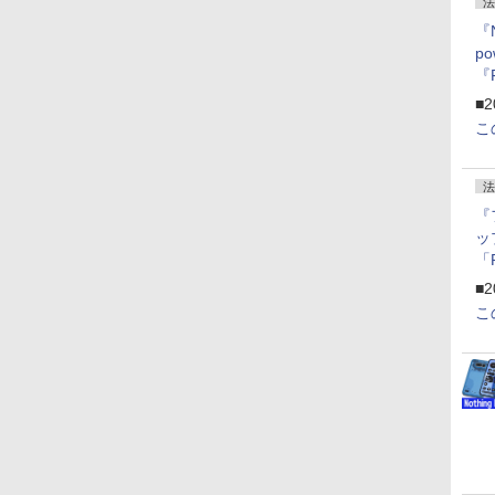
法
『
p
『
ー
■2
こ
法
『
ッ
「
『
■2
にオ
こ
ー
ン