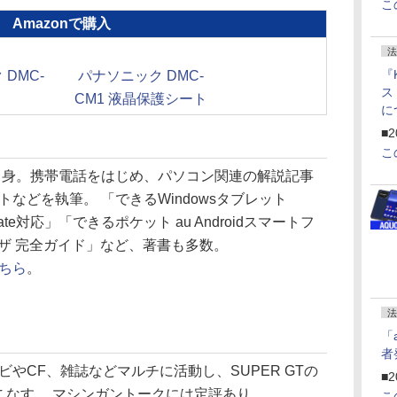
こ
Amazonで購入
法
『
DMC-
パナソニック DMC-
ス
CM1 液晶保護シート
に
f
■2
U
こ
県出身。携帯電話をはじめ、パソコン関連の解説記事
などを執筆。 「できるWindowsタブレット
Update対応」「できるポケット au Androidスマートフ
ワザ 完全ガイド」など、著書も多数。
ちら
。
法
「
者
やCF、雑誌などマルチに活動し、SUPER GTの
■2
こなす。 マシンガントークには定評あり。
こ