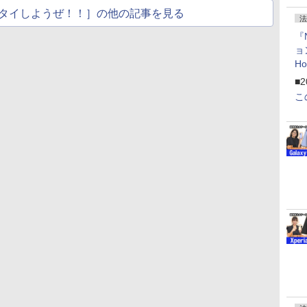
タイしようぜ！！］の他の記事を見る
法
『
ョ
H
「
■2
「
こ