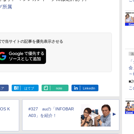
グ所属
 検索で当サイトの記事を優先表示させる
法
「
会
～
ペ
■2
こ
ェア
はてブ
note
LinkedIn
OS K
#327 auの「INFOBAR
▲
A03」を紹介！