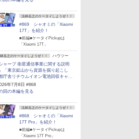
法林岳之のケータイしようぜ！！
#869 シャオミの「Xiaomi
17T」を紹介！
■前編■ケータイPickupは
「Xiaomi 17T」
ハウツー
林岳之のケータイしようぜ！！
シャープ 衛星通信事業に関する説明
」「東京鉱山から資源を掘り起こし
都庁舎リチウムイオン電池回収キャン
ーン～」
026年7月8日 #868
の回の本編を見る
法林岳之のケータイしようぜ！！
#868 シャオミの「Xiaomi
17T Pro」を紹介！
■前編■ケータイPickupは
「Xiaomi 17T Pro」