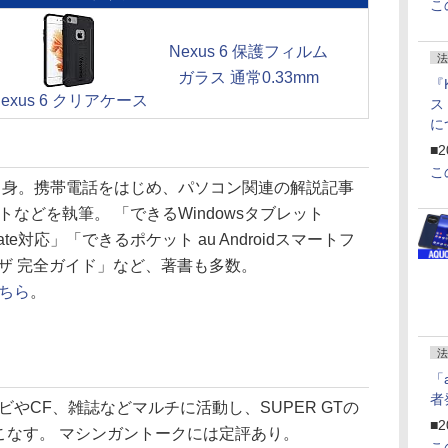
こ
Nexus 6 保護フィルム
法
ガラス 通常0.33mm
『
Nexus 6 クリアケース
ス
に
f
■2
U
こ
県出身。携帯電話をはじめ、パソコン関連の解説記事
などを執筆。 「できるWindowsタブレット
Update対応」「できるポケット au Androidスマートフ
ワザ 完全ガイド」など、著書も多数。
ちら
。
法
「
者
やCF、雑誌などマルチに活動し、SUPER GTの
■2
こなす。 マシンガントークには定評あり。
こ