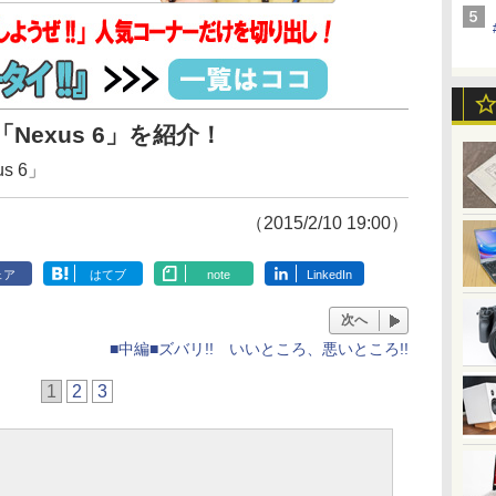
Nexus 6」を紹介！
s 6」
（2015/2/10 19:00）
ェア
はてブ
note
LinkedIn
次へ
■中編■ズバリ!! いいところ、悪いところ!!
1
2
3