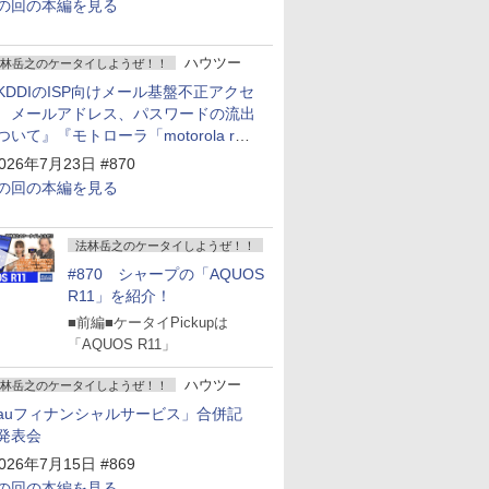
の回の本編を見る
ハウツー
林岳之のケータイしようぜ！！
KDDIのISP向けメール基盤不正アクセ
 メールアドレス、パスワードの流出
ついて』『モトローラ「motorola razr
old」発表』『サムスン「Galaxy
026年7月23日 #870
npacked」開催』
の回の本編を見る
法林岳之のケータイしようぜ！！
#870 シャープの「AQUOS
R11」を紹介！
■前編■ケータイPickupは
「AQUOS R11」
ハウツー
林岳之のケータイしようぜ！！
auフィナンシャルサービス」合併記
発表会
026年7月15日 #869
の回の本編を見る