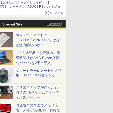
【法林岳之のケータイしようぜ！！】
#728 シャープの「AQUOS R8 pro」を紹介！
もっと見る
Special Site
AIスマートノートの
iFLYTEK「AINOTE 2」はな
ぜ魅力的なのか？
メモリ32GBでも予算内。産
経新聞社がAMD Ryzen搭載
dynabookを2千台導入
ソニーミラーレス一眼の大特
集！ 見どころ記事まとめ
クリエイティブが作った2万
円台の“小さなピュアオーデ
ィオスピーカー”
お値段そのままでメモリ倍
増！メモリ32GBの「お得な