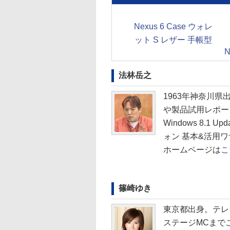
Nexus 6 Case ウォレ
ット S レザー 手帳型
法林岳之
1963年神奈川
や製品試用レポート
Windows 8.1 
ォン 基本&活用
ホームページは
こ
篠崎ゆき
東京都出身。テレビ
ステージMCまで