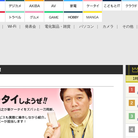
Wi-Fi
発表会
電化製品・雑貨
パソコン
カメラ
その他
tch TV
大村祐里子があなたの写真をレクチャーします！
ドローン空撮入
！
1