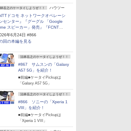
ハウツー
林岳之のケータイしようぜ！！
NTTドコモ ネットワークオペレーシ
ンセンター』『グーグル 「Google
ome スピーカー」発売』『FCNT
arrows Alpha2」発表』『KDDI
026年6月24日 #866
povo2.0」サービス説明会』
の回の本編を見る
法林岳之のケータイしようぜ！！
#867 サムスンの「Galaxy
A57 5G」を紹介！
■前編■ケータイPickupは
「Galaxy A57 5G」
法林岳之のケータイしようぜ！！
#866 ソニーの「Xperia 1
VIII」を紹介！
■前編■ケータイPickupは
「Xperia 1 VIII」