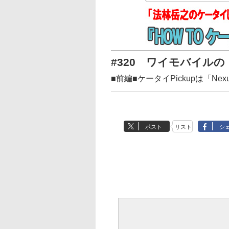
#320 ワイモバイルの「
■前編■ケータイPickupは「Nexu
ポスト
リスト
シ