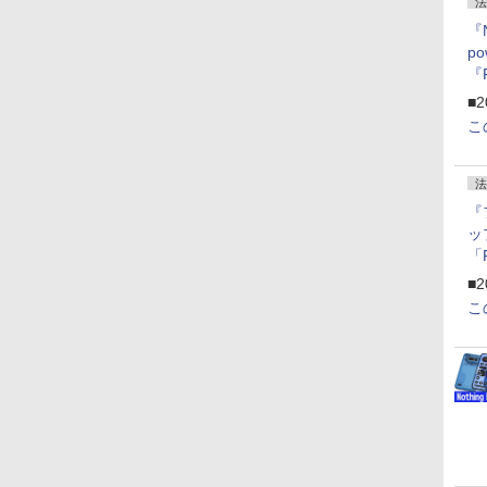
法
『
p
『
ー
■2
こ
法
『
ッ
「
『
■2
にオ
こ
ー
ン