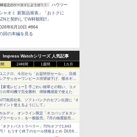
ハウツー
林岳之のケータイしようぜ！！
シャオミ 新製品発表」「おトクに
AZNと契約してW杯観戦!!」
026年6月10日 #864
の回の本編を見る
Impress Watchシリーズ 人気記事
時間
24時間
1週間
1カ月
ユニクロ、今日から「お盆特別セール」。涼感
シアサッカーワンピース待望値下げ、撥水ギア
ショーツは1990円に
【家電レビュー】手ごわい雑草との戦い、コメ
リの草刈機で完全勝利 掃除機感覚で使えた
NTT島田社長、ソフトバンクのセブン出資に「d
ポイント使えるようにして」
カルディ、オンライン限定「ネコバッグ＆タン
ブラーセット」を一般販売。7月の抽選販売の
当選無効分
「オクトパストラベラー」70%オフで1,643
円！ もうすぐ終了のセール情報まとめ【8月8日
更新】