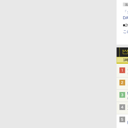
法
「
D
■2
こ
1