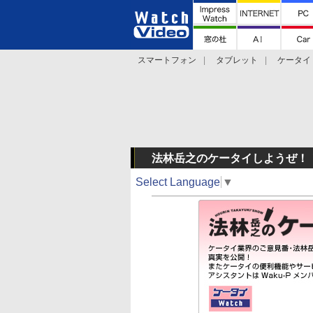
スマートフォン
タブレット
ケータイ
法林岳之のケータイしようぜ!!
デジカメ Wa
法林岳之のケータイしようぜ！
Select Language
▼