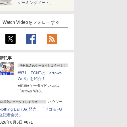
ゲーミングノート」
Watch Videoをフォローする
新記事
法林岳之のケータイしようぜ！！
#871 FCNTの「arrows
We3」を紹介！
■前編■ケータイPickupは
「arrows We3」
ハウツー
林岳之のケータイしようぜ！！
Nothing Ear (3a)発売」「ドコモFG
立記者会見」
026年8月5日 #871