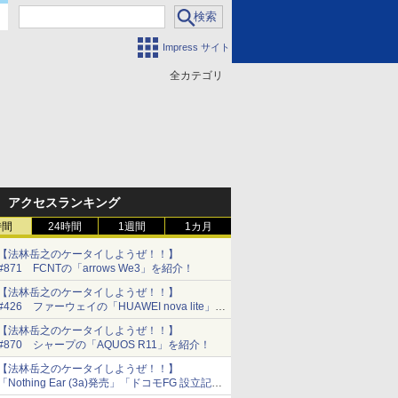
Impress サイト
全カテゴリ
門
アクセスランキング
時間
24時間
1週間
1カ月
【法林岳之のケータイしようぜ！！】
#871 FCNTの「arrows We3」を紹介！
【法林岳之のケータイしようぜ！！】
#426 ファーウェイの「HUAWEI nova lite」を
紹介！
【法林岳之のケータイしようぜ！！】
#870 シャープの「AQUOS R11」を紹介！
【法林岳之のケータイしようぜ！！】
「Nothing Ear (3a)発売」「ドコモFG 設立記者
会見」