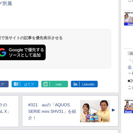
グ所属
 検索で当サイトの記事を優先表示させる
法
「
会
～
ペ
■2
ェア
はてブ
note
LinkedIn
こ
クの
#321 auの「AQUOS
▲
AL X」
SERIE mini SHV31」を紹
介！