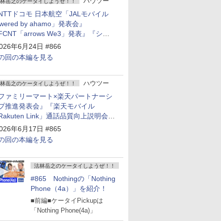
ハウツー
林岳之のケータイしようぜ！！
NTTドコモ 日本航空「JALモバイル
owered by ahamo」発表会』
FCNT「arrows We3」発表』『シャ
プ 新製品発表会』
026年6月24日 #866
の回の本編を見る
ハウツー
林岳之のケータイしようぜ！！
ファミリーマート×楽天パートナーシ
プ推進発表会』『楽天モバイル
Rakuten Link」通話品質向上説明会』
Google Storeを今年夏、東京・表参道
026年6月17日 #865
ープン』『KDDI ローソン「ハッピ
の回の本編を見る
ローソンタウン池田伏尾台店」オープ
』
法林岳之のケータイしようぜ！！
#865 Nothingの「Nothing
Phone（4a）」を紹介！
■前編■ケータイPickupは
「Nothing Phone(4a)」