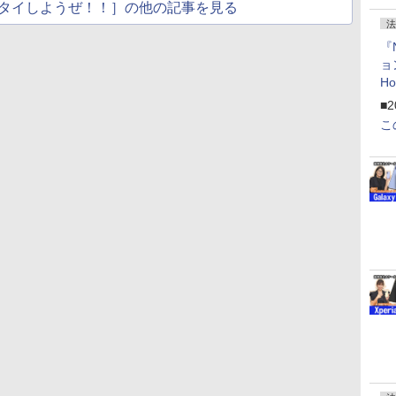
タイしようぜ！！］の他の記事を見る
法
『
ョ
H
「
■2
「
こ