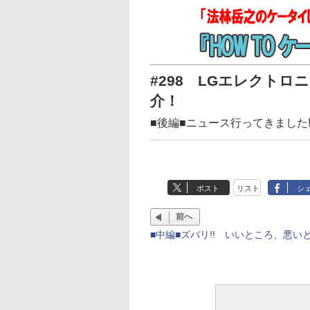
#298 LGエレクトロニク
介！
■後編■ニュース行ってきました!
ポスト
リスト
シ
前へ
■中編■ズバリ!! いいところ、悪いと