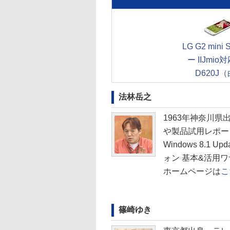
LG G2 mini
ー IIJmio対
D620J
法林岳之
1963年神奈川
や製品試用レポート
Windows 8.1 
ォン 基本&活用
ホームページは
こ
篠崎ゆき