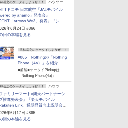
ハウツー
林岳之のケータイしようぜ！！
NTTドコモ 日本航空「JALモバイル
owered by ahamo」発表会』
FCNT「arrows We3」発表』『シャ
プ 新製品発表会』
026年6月24日 #866
の回の本編を見る
法林岳之のケータイしようぜ！！
#865 Nothingの「Nothing
Phone（4a）」を紹介！
■前編■ケータイPickupは
「Nothing Phone(4a)」
ハウツー
林岳之のケータイしようぜ！！
ファミリーマート×楽天パートナーシ
プ推進発表会』『楽天モバイル
Rakuten Link」通話品質向上説明会』
Google Storeを今年夏、東京・表参道
026年6月17日 #865
ープン』『KDDI ローソン「ハッピ
の回の本編を見る
ローソンタウン池田伏尾台店」オープ