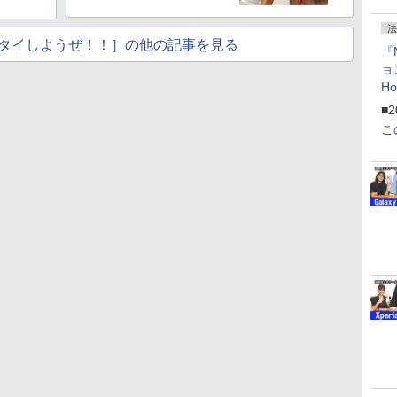
法
タイしようぜ！！］の他の記事を見る
『
ョ
H
「
■2
「
こ