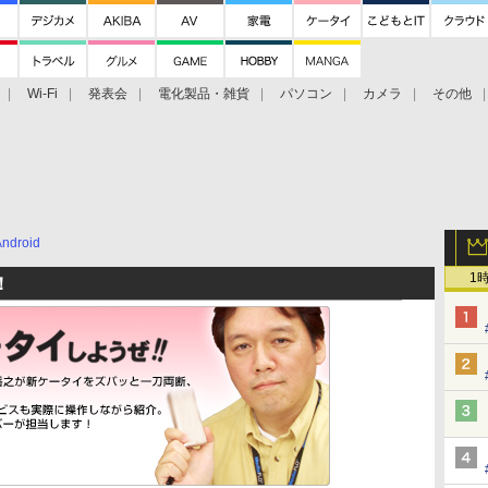
Wi-Fi
発表会
電化製品・雑貨
パソコン
カメラ
その他
tch TV
大村祐里子があなたの写真をレクチャーします！
ドローン空撮入
Android
1
！