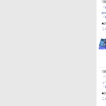
法
『
p
『
ー
■2
こ
法
『
ッ
「
『
■2
にオ
こ
ー