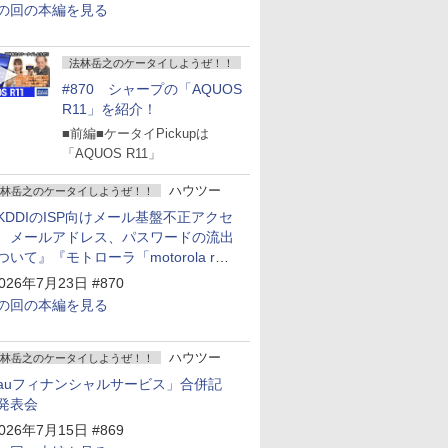
の回の本編を見る
法林岳之のケータイしようぜ！！
#870 シャープの「AQUOS
R11」を紹介！
■前編■ケータイPickupは
「AQUOS R11」
ハウツー
林岳之のケータイしようぜ！！
KDDIのISP向けメール基盤不正アクセ
 メールアドレス、パスワードの流出
ついて』『モトローラ「motorola razr
old」発表』『サムスン「Galaxy
026年7月23日 #870
npacked」開催』
の回の本編を見る
ハウツー
林岳之のケータイしようぜ！！
auフィナンシャルサービス」合併記
発表会
026年7月15日 #869