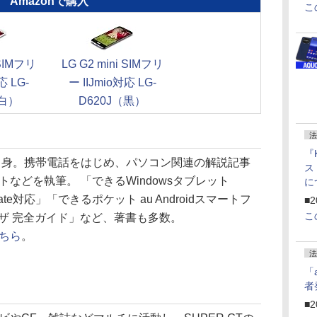
Amazonで購入
こ
 SIMフリ
LG G2 mini SIMフリ
応 LG-
ー IIJmio対応 LG-
（白）
D620J（黒）
法
『
県出身。携帯電話をはじめ、パソコン関連の解説記事
ス
などを執筆。 「できるWindowsタブレット
に
f
Update対応」「できるポケット au Androidスマートフ
■2
U
こ
ワザ 完全ガイド」など、著書も多数。
ちら
。
法
「
者
■2