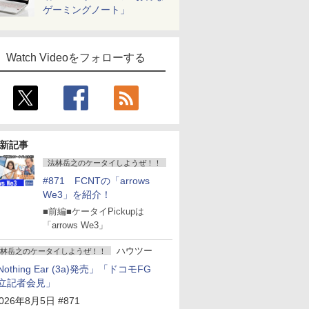
ゲーミングノート」
Watch Videoをフォローする
新記事
法林岳之のケータイしようぜ！！
#871 FCNTの「arrows
We3」を紹介！
■前編■ケータイPickupは
「arrows We3」
ハウツー
林岳之のケータイしようぜ！！
Nothing Ear (3a)発売」「ドコモFG
立記者会見」
026年8月5日 #871