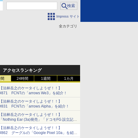
Impress サイト
全カテゴリ
門
アクセスランキング
時間
24時間
1週間
1カ月
【法林岳之のケータイしようぜ！！】
#871 FCNTの「arrows We3」を紹介！
【法林岳之のケータイしようぜ！！】
#831 FCNTの「arrows Alpha」を紹介！
【法林岳之のケータイしようぜ！！】
「Nothing Ear (3a)発売」「ドコモFG 設立記者
会見」
【法林岳之のケータイしようぜ！！】
#862 グーグルの「Google Pixel 10a」を紹
介！