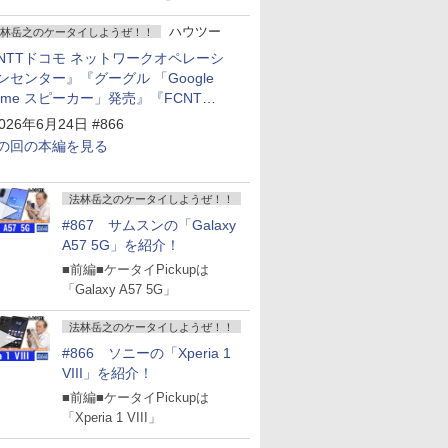
ハウツー
林岳之のケータイしようぜ！！
NTTドコモ ネットワークオペレーシ
ンセンター』『グーグル 「Google
ome スピーカー」発売』『FCNT
arrows Alpha2」発表』『KDDI
026年6月24日 #866
povo2.0」サービス説明会』
の回の本編を見る
法林岳之のケータイしようぜ！！
#867 サムスンの「Galaxy
A57 5G」を紹介！
■前編■ケータイPickupは
「Galaxy A57 5G」
法林岳之のケータイしようぜ！！
#866 ソニーの「Xperia 1
VIII」を紹介！
■前編■ケータイPickupは
「Xperia 1 VIII」