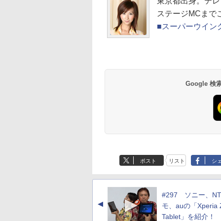
東京都出身。テレビ
ステージMCまで
■スーパーウイン
Google
ポスト
リスト
シ
#297 ソニー、N
▲
モ、auの「Xperia 
Tablet」を紹介！