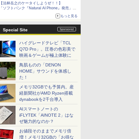
【法林岳之のケータイしようぜ！！】
「ソフトバンク『Natural AI Phone』発売」
「ZTE『nubia Neo 5 GT』発売」「ソニー
もっと見る
『Xperia 1 VIII』発表」
Special Site
ハイグレードテレビ「TCL
Q7D Pro」。圧巻の色彩美で
映画＆ゲームが極上体験に
鳥肌ものの「DENON
HOME」サウンドを体感し
た！
メモリ32GBでも予算内。産
経新聞社がAMD Ryzen搭載
dynabookを2千台導入
AIスマートノートの
iFLYTEK「AINOTE 2」はな
ぜ魅力的なのか？
お値段そのままでメモリ倍
増！メモリ32GBの「お得な