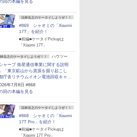
の回の本編を見る
法林岳之のケータイしようぜ！！
#869 シャオミの「Xiaomi
17T」を紹介！
■前編■ケータイPickupは
「Xiaomi 17T」
ハウツー
林岳之のケータイしようぜ！！
シャープ 衛星通信事業に関する説明
」「東京鉱山から資源を掘り起こし
都庁舎リチウムイオン電池回収キャン
ーン～」
026年7月8日 #868
の回の本編を見る
法林岳之のケータイしようぜ！！
#868 シャオミの「Xiaomi
17T Pro」を紹介！
■前編■ケータイPickupは
「Xiaomi 17T Pro」