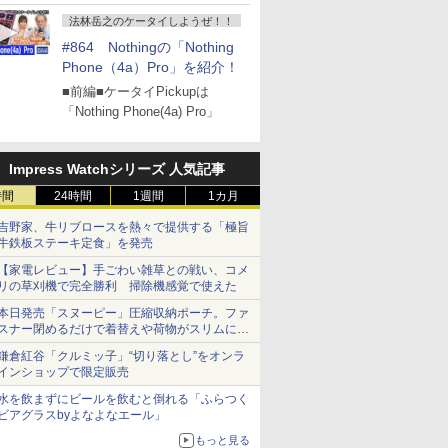
』
法林岳之のケータイしようぜ！！
#864 Nothingの「Nothing
Phone（4a）Pro」を紹介！
■前編■ケータイPickupは
「Nothing Phone(4a) Pro」
Impress Watchシリーズ 人気記事
時間
24時間
1週間
1カ月
吉野家、牛リブロースを熱々で提供する「極旨
牛鉄板ステーキ定食」を発売
【家電レビュー】手ごわい雑草との戦い、コメ
リの草刈機で完全勝利 掃除機感覚で使えた
本日発売「スヌーピー」圧縮収納ポーチ。ファ
スナー閉めるだけで着替えや荷物がスリムにま
とまる
鎌倉紅谷「クルミッ子」“切り落とし”をオンラ
インショップで限定販売
水を飲まずにビールを飲むと倒れる「ふらつく
ビアグラスbyよなよなエール」
もっと見る