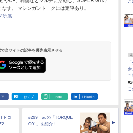
やCF、雑誌などマルチに活動し、SUPER GTの
こ
こなす。 マシンガントークには定評あり。
グ所属
 検索で当サイトの記事を優先表示させる
法
「
会
～
ペ
■2
こ
ェア
はてブ
note
LinkedIn
TTドコ
#299 auの「TORQUE
▲
Z2
G01」を紹介！