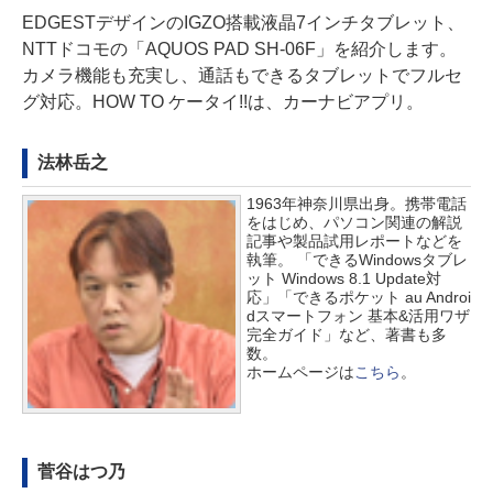
EDGESTデザインのIGZO搭載液晶7インチタブレット、
NTTドコモの「AQUOS PAD SH-06F」を紹介します。
カメラ機能も充実し、通話もできるタブレットでフルセ
グ対応。HOW TO ケータイ!!は、カーナビアプリ。
法林岳之
1963年神奈川県出身。携帯電話
をはじめ、パソコン関連の解説
記事や製品試用レポートなどを
執筆。 「できるWindowsタブレ
ット Windows 8.1 Update対
応」「できるポケット au Androi
dスマートフォン 基本&活用ワザ
完全ガイド」など、著書も多
数。
ホームページは
こちら
。
菅谷はつ乃