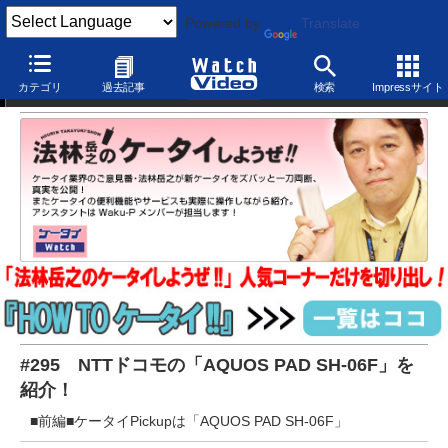
Powered by
Translate
法林岳之のケータイしようぜ！！
カテゴリ
過去記事
検索
Impressサイト
#295 NTTドコモの「AQUOS PAD SH-06F」を
紹介！
■前編■ケータイPickupは「AQUOS PAD SH-06F」