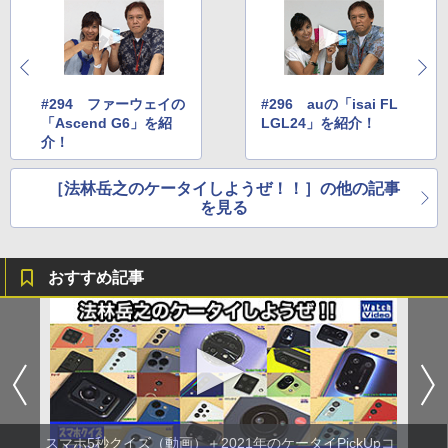
#294 ファーウェイの
#296 auの「isai FL
「Ascend G6」を紹
LGL24」を紹介！
介！
［法林岳之のケータイしようぜ！！］の他の記事
を見る
おすすめ記事
スマホ5秒クイズ（動画）＋2021年のケータイPickUpコ