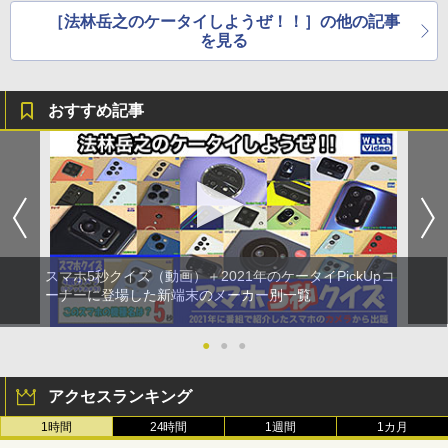
［法林岳之のケータイしようぜ！！］の他の記事
を見る
おすすめ記事
スマホ5秒クイズ（動画）＋2021年のケータイPickUpコ
ーナーに登場した新端末のメーカー別一覧
●
●
●
アクセスランキング
1時間
24時間
1週間
1カ月