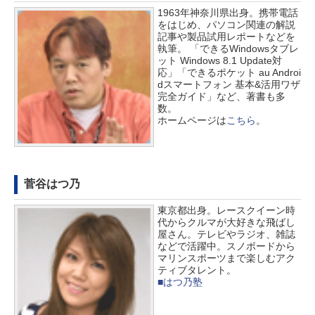
1963年神奈川県出身。携帯電話
をはじめ、パソコン関連の解説
記事や製品試用レポートなどを
執筆。 「できるWindowsタブレ
ット Windows 8.1 Update対
応」「できるポケット au Androi
dスマートフォン 基本&活用ワザ
完全ガイド」など、著書も多
数。
ホームページは
こちら
。
菅谷はつ乃
東京都出身。レースクイーン時
代からクルマが大好きな飛ばし
屋さん。テレビやラジオ、雑誌
などで活躍中。スノボードから
マリンスポーツまで楽しむアク
ティブタレント。
■はつ乃塾