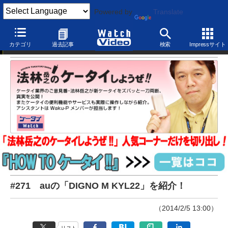
Powered by
Translate
法林岳之のケータイしようぜ！！
カテゴリ
過去記事
検索
Impressサイト
#271 auの「DIGNO M KYL22」を紹介！
（2014/2/5 13:00）
リスト