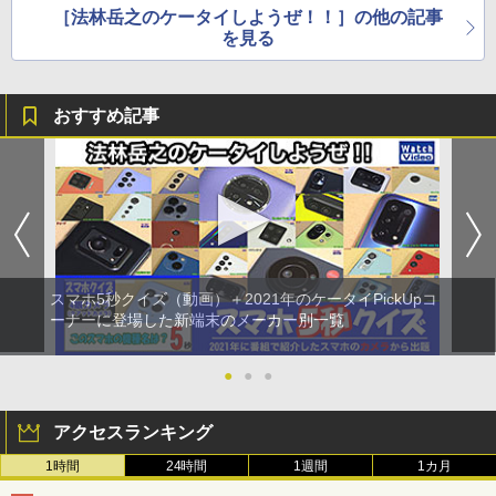
［法林岳之のケータイしようぜ！！］の他の記事
を見る
おすすめ記事
スマホ5秒クイズ（動画）＋2021年のケータイPickUpコ
ーナーに登場した新端末のメーカー別一覧
●
●
●
アクセスランキング
1時間
24時間
1週間
1カ月