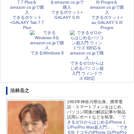
できるポケット+
できるポケット
GALAXY S III
できるポケット+
+GALAXY Tab 7.7
au GALAXY S III
Plus
Progre
できるWindows 8
できるゼロからは
じめるパソコン超
入門 ウィンドウ
ズ 8対応
法林岳之
1963年神奈川県出身。携帯電
話・スマートフォンをはじめ、
パソコン関連の解説記事や製品
試用レポートなどを執筆。「
で
きるゼロからはじめるiPhone 1
1/Pro/Pro Max超入門
」、「
でき
るfit ドコモのiPhone 11/Pro/Pro