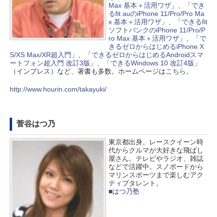
Max 基本＋活用ワザ
」、「
でき
るfit auのiPhone 11/Pro/Pro Ma
x 基本＋活用ワザ
」、「
できるfit
ソフトバンクのiPhone 11/Pro/P
ro Max 基本＋活用ワザ
」、「
で
きるゼロからはじめるiPhone X
S/XS Max/XR超入門
」、「
できるゼロからはじめるAndroidスマ
ートフォン超入門 改訂3版
」、「
できるWindows 10 改訂4版
」
（インプレス）など、著書も多数。ホームページは
こちら
。
http://www.hourin.com/takayuki/
菅谷はつ乃
東京都出身。レースクイーン時
代からクルマが大好きな飛ばし
屋さん。テレビやラジオ、雑誌
などで活躍中。スノボードから
マリンスポーツまで楽しむアク
ティブタレント。
■はつ乃塾