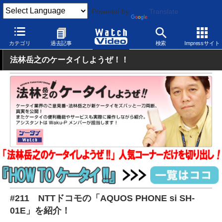
Powered by
Translate
Watch Video
モバイル
スマートフォン
Android
カテゴリ
過去記事
検索
Impressサイト
法林岳之のケータイしようぜ！！
#211 NTTドコモの「AQUOS PHONE si SH-
01E」を紹介！