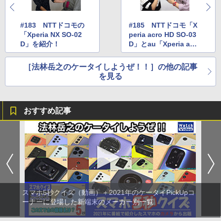
#183 NTTドコモの
#185 NTTドコモ「X
「Xperia NX SO-02
peria acro HD SO-03
D」を紹介！
D」とau「Xperia acr
o HD IS12S」を紹介！
［法林岳之のケータイしようぜ！！］の他の記事
を見る
おすすめ記事
スマホ5秒クイズ（動画）＋2021年のケータイPickUpコ
ーナーに登場した新端末のメーカー別一覧