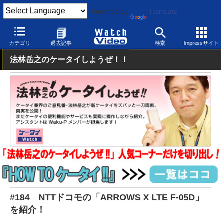
Powered by
Translate
Watch Video
モバイル
スマートフォン
Android
カテゴリ
過去記事
検索
Impressサイト
法林岳之のケータイしようぜ！！
#184 NTTドコモの「ARROWS X LTE F-05D」
を紹介！