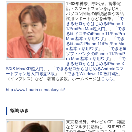
1963年神奈川県出身。携帯電
話・スマートフォンをはじめ、
パソコン関連の解説記事や製品
試用レポートなどを執筆。「
で
きるゼロからはじめるiPhone 1
1/Pro/Pro Max超入門
」、「
でき
るfit ドコモのiPhone 11/Pro/Pro
Max 基本＋活用ワザ
」、「
でき
るfit auのiPhone 11/Pro/Pro Ma
x 基本＋活用ワザ
」、「
できるfit
ソフトバンクのiPhone 11/Pro/P
ro Max 基本＋活用ワザ
」、「
で
きるゼロからはじめるiPhone X
S/XS Max/XR超入門
」、「
できるゼロからはじめるAndroidスマ
ートフォン超入門 改訂3版
」、「
できるWindows 10 改訂4版
」
（インプレス）など、著書も多数。ホームページは
こちら
。
http://www.hourin.com/takayuki/
篠崎ゆき
東京都出身。テレビやCF、雑誌
などマルチに活動し、SUPER G
TのステージMCまでこなす。 マ