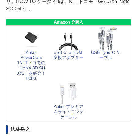
り。HOW TO ケータイ!!は、NTTドコモ「GALAXY Note
SC-05D」。
Amazonで購入
Anker
USB C to HDMI
USB Type-C ケ
PowerCore
変換アダプター
ーブル
1NTTドコモの
「LYNX 3D SH-
03C」を紹介！
0000
Anker プレミア
ムライトニング
ケーブル
法林岳之