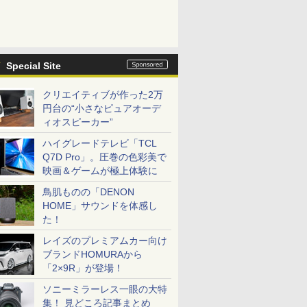
Special Site
クリエイティブが作った2万
円台の“小さなピュアオーデ
ィオスピーカー”
ハイグレードテレビ「TCL
Q7D Pro」。圧巻の色彩美で
映画＆ゲームが極上体験に
鳥肌ものの「DENON
HOME」サウンドを体感し
た！
レイズのプレミアムカー向け
ブランドHOMURAから
「2×9R」が登場！
ソニーミラーレス一眼の大特
集！ 見どころ記事まとめ