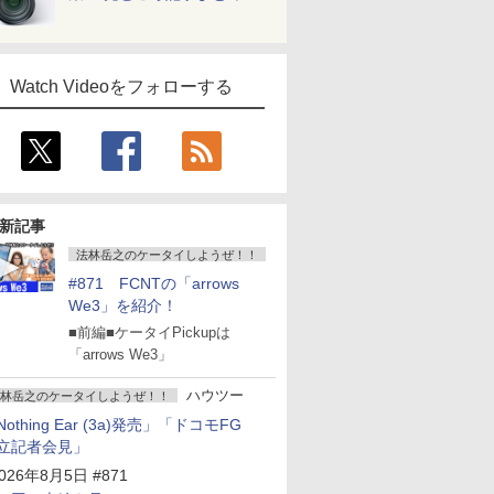
Watch Videoをフォローする
新記事
法林岳之のケータイしようぜ！！
#871 FCNTの「arrows
We3」を紹介！
■前編■ケータイPickupは
「arrows We3」
ハウツー
林岳之のケータイしようぜ！！
Nothing Ear (3a)発売」「ドコモFG
立記者会見」
026年8月5日 #871