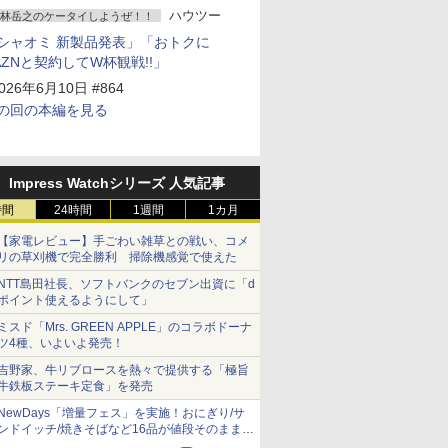
ハウツー
林岳之のケータイしようぜ！！
シャオミ 新製品発表」「おトクに
AZNと契約してW杯観戦!!」
026年6月10日 #864
の回の本編を見る
Impress Watchシリーズ 人気記事
時間
24時間
1週間
1カ月
【家電レビュー】手ごわい雑草との戦い、コメ
リの草刈機で完全勝利 掃除機感覚で使えた
NTT島田社長、ソフトバンクのセブン出資に「d
ポイント使えるようにして」
ミスド「Mrs. GREEN APPLE」のコラボドーナ
ツ4種、いよいよ発売！
吉野家、牛リブロースを熱々で提供する「極旨
牛鉄板ステーキ定食」を発売
NewDays「増量フェス」を実施！おにぎり/サ
ンドイッチ/焼きそばなど16品が値段そのままで
ボリュームアップ