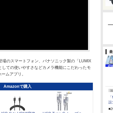
最
登場のスマートフォン、パナソニック製の「LUMIX
ラとしての使いやすさなどカメラ機能にこだわったモ
、ホームアプリ。
Amazonで購入
法
「
設
■2