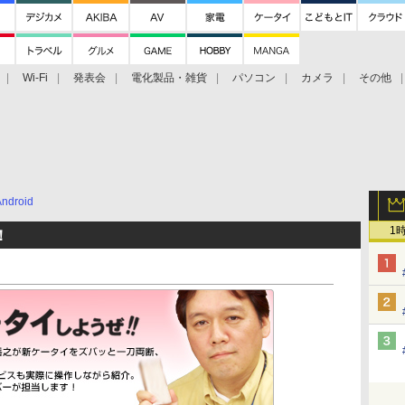
Wi-Fi
発表会
電化製品・雑貨
パソコン
カメラ
その他
tch TV
大村祐里子があなたの写真をレクチャーします！
ドローン空撮入
Android
1
！