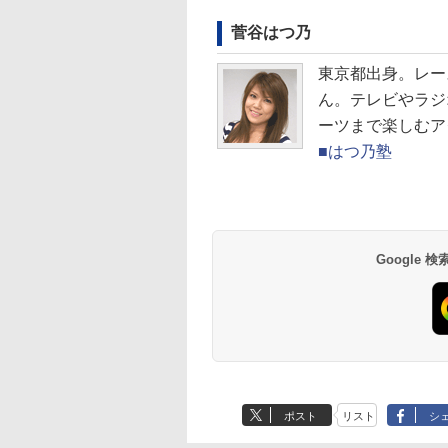
菅谷はつ乃
東京都出身。レー
ん。テレビやラジ
ーツまで楽しむア
■はつ乃塾
Google
ポスト
リスト
シ