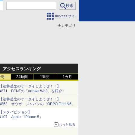
Impress サイト
全カテゴリ
門
アクセスランキング
時間
24時間
1週間
1カ月
【法林岳之のケータイしようぜ！！】
#871 FCNTの「arrows We3」を紹介！
【法林岳之のケータイしようぜ！！】
#863 オウガ・ジャパンの「OPPO Find N6」
を紹介！
【スタパビジョン】
#107 Apple「iPhone 5」
もっと見る