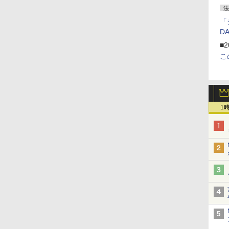
法
「
D
■2
こ
1