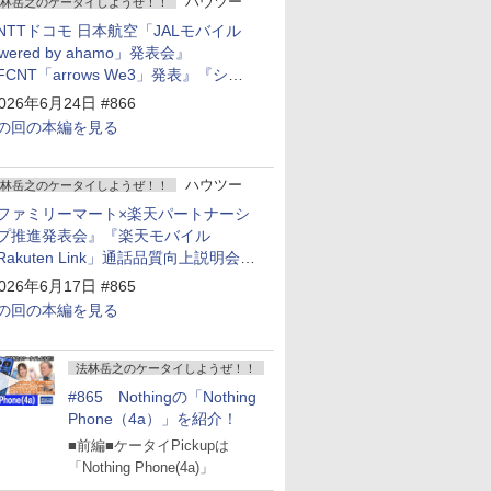
ハウツー
林岳之のケータイしようぜ！！
NTTドコモ 日本航空「JALモバイル
owered by ahamo」発表会』
FCNT「arrows We3」発表』『シャ
プ 新製品発表会』
026年6月24日 #866
の回の本編を見る
ハウツー
林岳之のケータイしようぜ！！
ファミリーマート×楽天パートナーシ
プ推進発表会』『楽天モバイル
Rakuten Link」通話品質向上説明会』
Google Storeを今年夏、東京・表参道
026年6月17日 #865
ープン』『KDDI ローソン「ハッピ
の回の本編を見る
ローソンタウン池田伏尾台店」オープ
』
法林岳之のケータイしようぜ！！
#865 Nothingの「Nothing
Phone（4a）」を紹介！
■前編■ケータイPickupは
「Nothing Phone(4a)」