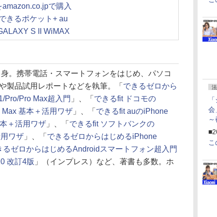
できるポケット+ au
GALAXY S II WiMAX
県出身。携帯電話・スマートフォンをはじめ、パソコ
や製品試用レポートなどを執筆。「
できるゼロから
法
/Pro/Pro Max超入門
」、「
できるfit ドコモの
「
会
/Pro Max 基本＋活用ワザ
」、「
できるfit auのiPhone
～
ax 基本＋活用ワザ
」、「
できるfit ソフトバンクの
ペ
■2
本＋活用ワザ
」、「
できるゼロからはじめるiPhone
こ
きるゼロからはじめるAndroidスマートフォン超入門
10 改訂4版
」（インプレス）など、著書も多数。ホ