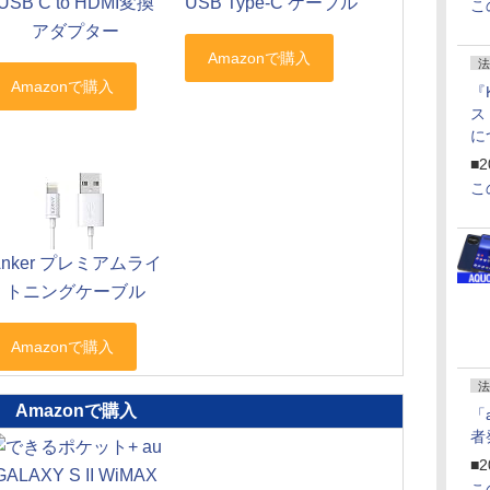
USB C to HDMI変換
USB Type-C ケーブル
こ
アダプター
法
『
ス
に
f
■2
U
こ
Anker プレミアムライ
トニングケーブル
法
Amazonで購入
「
者
■2
こ