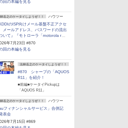
の回の本編を見る
ハウツー
林岳之のケータイしようぜ！！
KDDIのISP向けメール基盤不正アクセ
 メールアドレス、パスワードの流出
ついて』『モトローラ「motorola razr
old」発表』『サムスン「Galaxy
026年7月23日 #870
npacked」開催』
の回の本編を見る
法林岳之のケータイしようぜ！！
#870 シャープの「AQUOS
R11」を紹介！
■前編■ケータイPickupは
「AQUOS R11」
ハウツー
林岳之のケータイしようぜ！！
auフィナンシャルサービス」合併記
発表会
026年7月15日 #869
の回の本編を見る