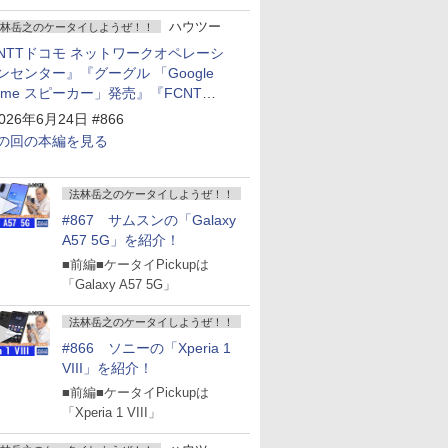
ハウツー
林岳之のケータイしようぜ！！
NTTドコモ ネットワークオペレーシ
ンセンター』『グーグル 「Google
ome スピーカー」発売』『FCNT
arrows Alpha2」発表』『KDDI
026年6月24日 #866
povo2.0」サービス説明会』
の回の本編を見る
法林岳之のケータイしようぜ！！
#867 サムスンの「Galaxy
A57 5G」を紹介！
■前編■ケータイPickupは
「Galaxy A57 5G」
法林岳之のケータイしようぜ！！
#866 ソニーの「Xperia 1
VIII」を紹介！
■前編■ケータイPickupは
「Xperia 1 VIII」