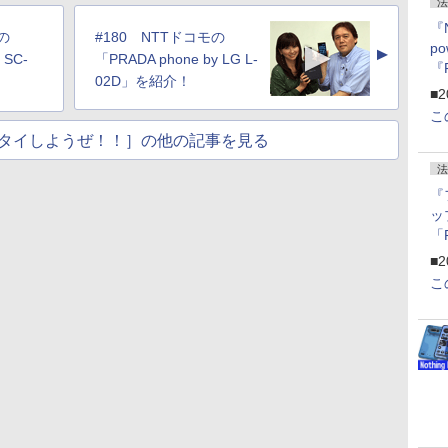
法
『
の
#180 NTTドコモの
p
▲
 SC-
「PRADA phone by LG L-
『
02D」を紹介！
ー
■2
こ
タイしようぜ！！］の他の記事を見る
法
『
ッ
「
『
■2
にオ
こ
ー
ン