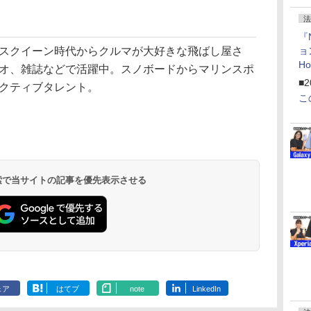
法
『
スクイーン時代からクルマが大好きな飛ばし屋さ
ョ
H
オ、雑誌などで活躍中。スノボードからマリンスポ
「
■2
クティブタレント。
「
こ
 検索で当サイトの記事を優先表示させる
ェア
はてブ
note
LinkedIn