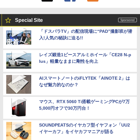
Special Site
「ドスパラTV」の配信現場に“PAD”撮影班が潜
入!人気の秘訣に迫る!!
レイズ鍛造1ピースアルミホイール「CE28 N-p
lus」軽量なままに剛性を向上
AIスマートノートのiFLYTEK「AINOTE 2」は
なぜ魅力的なのか？
マウス、RTX 5060 Ti搭載ゲーミングPCが7万
5,000円オフで30万円台！
SOUNDPEATSのイヤカフ型イヤフォン「UU2
イヤーカフ」をイヤカフマニアが語る