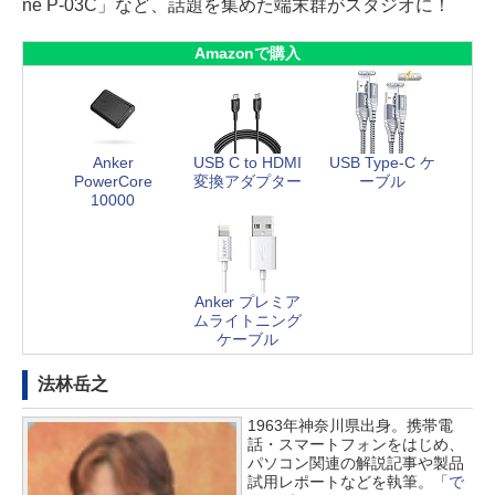
ne P-03C」など、話題を集めた端末群がスタジオに！
Amazonで購入
Anker
USB C to HDMI
USB Type-C ケ
PowerCore
変換アダプター
ーブル
10000
Anker プレミア
ムライトニング
ケーブル
法林岳之
1963年神奈川県出身。携帯電
話・スマートフォンをはじめ、
パソコン関連の解説記事や製品
試用レポートなどを執筆。「
で