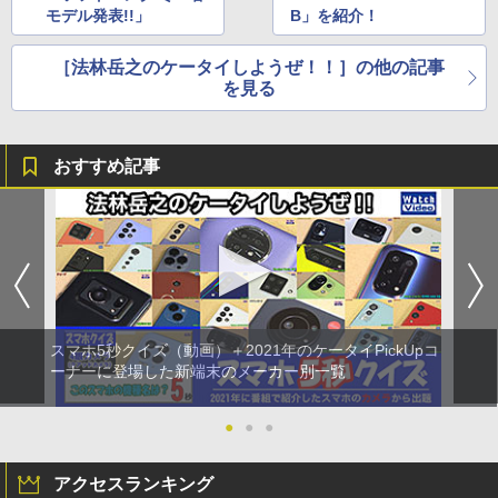
モデル発表!!」
B」を紹介！
［法林岳之のケータイしようぜ！！］の他の記事
を見る
おすすめ記事
スマホ5秒クイズ（動画）＋2021年のケータイPickUpコ
ーナーに登場した新端末のメーカー別一覧
●
●
●
アクセスランキング