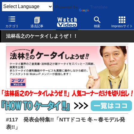
Powered by
Translate
Watch Video
発表会
ドコモ
カテゴリ
過去記事
検索
Impressサイト
法林岳之のケータイしようぜ！！
#117 発表会特集!!「NTTドコモ 冬～春モデル発
表!!」