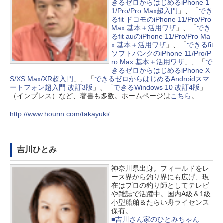
きるゼロからはじめるiPhone 1
1/Pro/Pro Max超入門
」、「
でき
るfit ドコモのiPhone 11/Pro/Pro
Max 基本＋活用ワザ
」、「
でき
るfit auのiPhone 11/Pro/Pro Ma
x 基本＋活用ワザ
」、「
できるfit
ソフトバンクのiPhone 11/Pro/P
ro Max 基本＋活用ワザ
」、「
で
きるゼロからはじめるiPhone X
S/XS Max/XR超入門
」、「
できるゼロからはじめるAndroidスマ
ートフォン超入門 改訂3版
」、「
できるWindows 10 改訂4版
」
（インプレス）など、著書も多数。ホームページは
こちら
。
http://www.hourin.com/takayuki/
吉川ひとみ
神奈川県出身。フィールドをレ
ース界から釣り界にも広げ、現
在はプロの釣り師としてテレビ
や雑誌で活躍中。国内A級＆1級
小型船舶＆たらい舟ライセンス
保有。
■吉川さん家のひとみちゃん