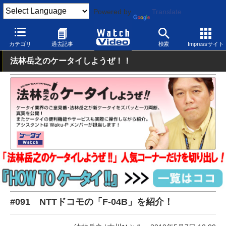
Powered by
Translate
Watch Video
モバイル
ケータイ
カテゴリ
過去記事
検索
Impressサイト
法林岳之のケータイしようぜ！！
#091 NTTドコモの「F-04B」を紹介！