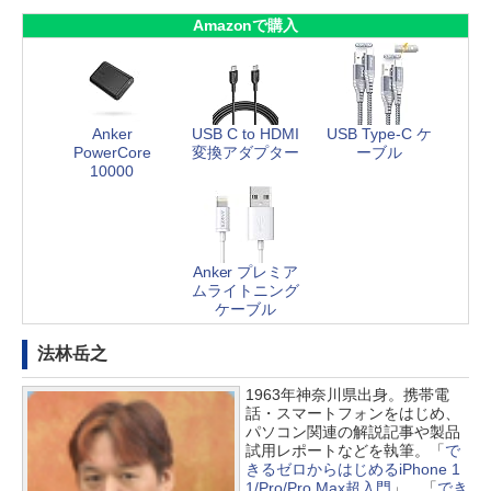
Amazonで購入
Anker
USB C to HDMI
USB Type-C ケ
PowerCore
変換アダプター
ーブル
10000
Anker プレミア
ムライトニング
ケーブル
法林岳之
1963年神奈川県出身。携帯電
話・スマートフォンをはじめ、
パソコン関連の解説記事や製品
試用レポートなどを執筆。「
で
きるゼロからはじめるiPhone 1
1/Pro/Pro Max超入門
」、「
でき