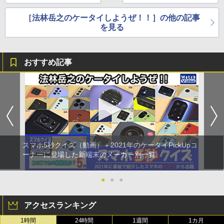
［法林岳之のケータイしようぜ！！］の他の記事
を見る
おすすめ記事
スマホ5秒クイズ（動画）＋2021年のケータイPickUpコ
ーナーに登場した新端末のメーカー別一覧
●
●
●
アクセスランキング
1時間
24時間
1週間
1カ月