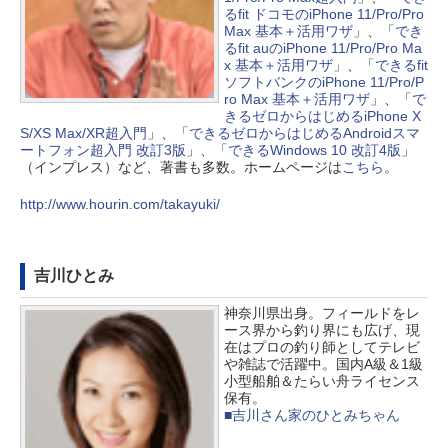
るfit ドコモのiPhone 11/Pro/Pro
Max 基本＋活用ワザ
」、「
でき
るfit auのiPhone 11/Pro/Pro Ma
x 基本＋活用ワザ
」、「
できるfit
ソフトバンクのiPhone 11/Pro/P
ro Max 基本＋活用ワザ
」、「
で
きるゼロからはじめるiPhone X
S/XS Max/XR超入門
」、「
できるゼロからはじめるAndroidスマ
ートフォン超入門 改訂3版
」、「
できるWindows 10 改訂4版
」
（インプレス）など、著書も多数。ホームページは
こちら
。
http://www.hourin.com/takayuki/
吉川ひとみ
神奈川県出身。フィールドをレ
ース界から釣り界にも広げ、現
在はプロの釣り師としてテレビ
や雑誌で活躍中。国内A級＆1級
小型船舶＆たらい舟ライセンス
保有。
■吉川さん家のひとみちゃん