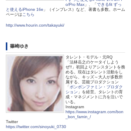
o/Pro Max
」、「
できるfit ずっ
と使えるiPhone 16e
」（インプレス）など、著書も多数。ホーム
ページは
こちら
http://www.hourin.com/takayuki/
篠崎ゆき
タレント・モデル・元RQ
「法林岳之のケータイしよう
ぜ!!」初回よりアシスタントを務
める。現在はタレント活動をし
ながら、キッズ～大人が多数所
属する、芸能プロダクション
「
ボンボンファミン・プロダク
ション
」を経営。タレントの育
成・マネジメントに力を注いで
いる。
Instagram
https://www.instagram.com/bon
_bon_famin_/
Twitter
https://twitter.com/sinoyuki_0730