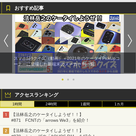
おすすめ記事
スマホ5秒クイズ（動画）＋2021年のケータイPickUpコ
ーナーに登場した新端末のメーカー別一覧
●
●
●
アクセスランキング
1時間
24時間
1週間
1カ月
【法林岳之のケータイしようぜ！！】
#871 FCNTの「arrows We3」を紹介！
【法林岳之のケータイしようぜ！！】