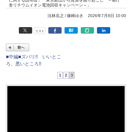
舎リチウムイオン電池回収キャンペーン～」
法林岳之
篠崎ゆき
2026年7月8日 10:00
リスト
前へ
■中編■ズバリ!! いいとこ
ろ、悪いところ!!
1
2
3