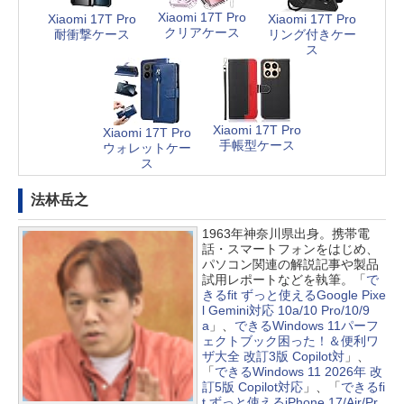
Xiaomi 17T Pro
Xiaomi 17T Pro
Xiaomi 17T Pro
クリアケース
耐衝撃ケース
リング付きケー
ス
Xiaomi 17T Pro
Xiaomi 17T Pro
手帳型ケース
ウォレットケー
ス
法林岳之
1963年神奈川県出身。携帯電
話・スマートフォンをはじめ、
パソコン関連の解説記事や製品
試用レポートなどを執筆。「
で
きるfit ずっと使えるGoogle Pixe
l Gemini対応 10a/10 Pro/10/9
a
」、
できるWindows 11パーフ
ェクトブック困った！＆便利ワ
ザ大全 改訂3版 Copilot対
」、
「
できるWindows 11 2026年 改
訂5版 Copilot対応
」、「
できるfi
t ずっと使えるiPhone 17/Air/Pr