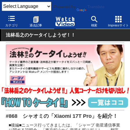
Powered by
Translate
Watch Video
モバイル
スマートフォン
Android
カテゴリ
過去記事
検索
Impressサイト
法林岳之のケータイしようぜ！！
#868 シャオミの「Xiaomi 17T Pro」を紹介！
■後編■ニュース行ってきましたは、「シャープ 衛星通信事業
に関する説明会」「東京鉱山から資源を掘り起こし ～都庁