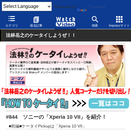
Powered by
Translate
Watch Video
モバイル
スマートフォン
Android
カテゴリ
過去記事
検索
Impressサイト
法林岳之のケータイしようぜ！！
#844 ソニーの「Xperia 10 VII」を紹介！
■前編■ケータイPickupは「Xperia 10 VII」