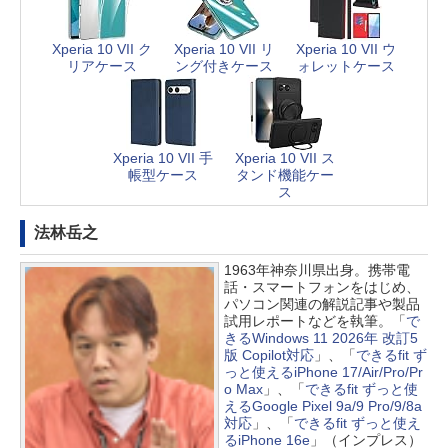
Xperia 10 VII ク
Xperia 10 VII リ
Xperia 10 VII ウ
リアケース
ング付きケース
ォレットケース
Xperia 10 VII 手
Xperia 10 VII ス
帳型ケース
タンド機能ケー
ス
法林岳之
1963年神奈川県出身。携帯電
話・スマートフォンをはじめ、
パソコン関連の解説記事や製品
試用レポートなどを執筆。「
で
きるWindows 11 2026年 改訂5
版 Copilot対応
」、「
できるfit ず
っと使えるiPhone 17/Air/Pro/Pr
o Max
」、「
できるfit ずっと使
えるGoogle Pixel 9a/9 Pro/9/8a
対応
」、「
できるfit ずっと使え
るiPhone 16e
」（インプレス）