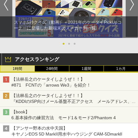
スマホ5秒クイズ（動画）＋2021年のケータイPickUpコ
ーナーに登場した新端末のメーカー別一覧
●
●
●
アクセスランキング
1時間
24時間
1週間
1カ月
【法林岳之のケータイしようぜ！！】
#871 FCNTの「arrows We3」を紹介！
【法林岳之のケータイしようぜ！！】
『KDDIのISP向けメール基盤不正アクセス メールアドレス、パ
スワードの流出について』『モトローラ「motorola razr fold」発
【book】
表』『サムスン「Galaxy Unpacked」開催』
6.基本操作の練習方法 モード1＆モード2/Phantom 4
【アンサー野本の水中天国】
キヤノンEOS 5D MarkII用水中ハウジング CAM-5DmarkII