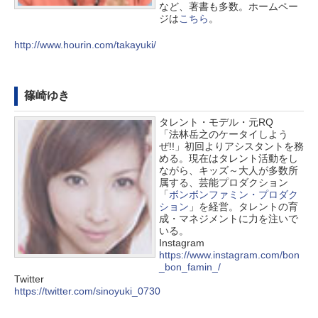
など、著書も多数。ホームペー
ジは
こちら
。
http://www.hourin.com/takayuki/
篠崎ゆき
タレント・モデル・元RQ
「法林岳之のケータイしよう
ぜ!!」初回よりアシスタントを務
める。現在はタレント活動をし
ながら、キッズ～大人が多数所
属する、芸能プロダクション
「
ボンボンファミン・プロダク
ション
」を経営。タレントの育
成・マネジメントに力を注いで
いる。
Instagram
https://www.instagram.com/bon
_bon_famin_/
Twitter
https://twitter.com/sinoyuki_0730