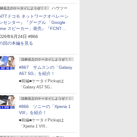
ハウツー
林岳之のケータイしようぜ！！
NTTドコモ ネットワークオペレーシ
ンセンター』『グーグル 「Google
ome スピーカー」発売』『FCNT
arrows Alpha2」発表』『KDDI
026年6月24日 #866
povo2.0」サービス説明会』
の回の本編を見る
法林岳之のケータイしようぜ！！
#867 サムスンの「Galaxy
A57 5G」を紹介！
■前編■ケータイPickupは
「Galaxy A57 5G」
法林岳之のケータイしようぜ！！
#866 ソニーの「Xperia 1
VIII」を紹介！
■前編■ケータイPickupは
「Xperia 1 VIII」