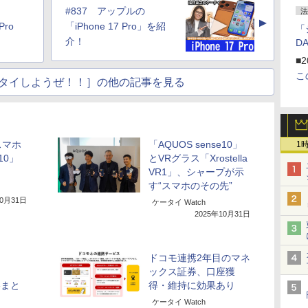
#837 アップルの
法
▲
Pro
「iPhone 17 Pro」を紹
「
介！
D
■2
こ
タイしようぜ！！］の他の記事を見る
スマホ
「AQUOS sense10」
1
10」
とVRグラス「Xrostella
VR1」、シャープが示
す“スマホのその先”
10月31日
ケータイ Watch
2025年10月31日
ドコモ連携2年目のマネ
ックス証券、口座獲
格まと
得・維持に効果あり
ケータイ Watch