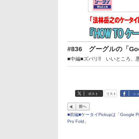
#836 グーグルの「Googl
■中編■ズバリ!! いいところ、悪
ポスト
リスト
シ
前へ
■前編■ケータイPickupは「Google Pix
Pro Fold」