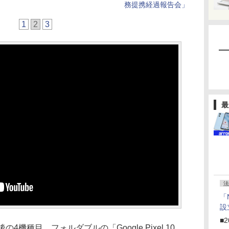
務提携経過報告会」
1
2
3
最
法
「
設
■2
ズ最後の4機種目、フォルダブルの「Google Pixel 10