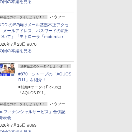
の回の本編を見る
ハウツー
林岳之のケータイしようぜ！！
KDDIのISP向けメール基盤不正アクセ
 メールアドレス、パスワードの流出
ついて』『モトローラ「motorola razr
old」発表』『サムスン「Galaxy
026年7月23日 #870
npacked」開催』
の回の本編を見る
法林岳之のケータイしようぜ！！
#870 シャープの「AQUOS
R11」を紹介！
■前編■ケータイPickupは
「AQUOS R11」
ハウツー
林岳之のケータイしようぜ！！
auフィナンシャルサービス」合併記
発表会
026年7月15日 #869
の回の本編を見る