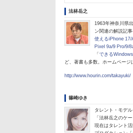
法林岳之
1963年神奈川
ン関連の解説記事
使えるiPhone 17/Ai
Pixel 9a/9 Pro/9
「
できるWindows 
ど、著書も多数。ホームページ
http://www.hourin.com/takayuki/
篠崎ゆき
タレント・モデル
「法林岳之のケー
現在はタレント活