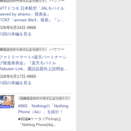
ハウツー
林岳之のケータイしようぜ！！
NTTドコモ 日本航空「JALモバイル
owered by ahamo」発表会』
FCNT「arrows We3」発表』『シャ
プ 新製品発表会』
026年6月24日 #866
の回の本編を見る
ハウツー
林岳之のケータイしようぜ！！
ファミリーマート×楽天パートナーシ
プ推進発表会』『楽天モバイル
Rakuten Link」通話品質向上説明会』
Google Storeを今年夏、東京・表参道
026年6月17日 #865
ープン』『KDDI ローソン「ハッピ
の回の本編を見る
ローソンタウン池田伏尾台店」オープ
』
法林岳之のケータイしようぜ！！
#865 Nothingの「Nothing
Phone（4a）」を紹介！
■前編■ケータイPickupは
「Nothing Phone(4a)」