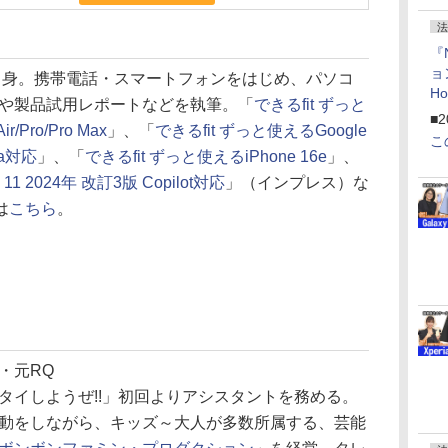
法
『
ョ
県出身。携帯電話・スマートフォンをはじめ、パソコ
H
や製品試用レポートなどを執筆。「
できるfit ずっと
「
■2
r/Pro/Pro Max
」、「
できるfit ずっと使えるGoogle
「
こ
/8a対応
」、「
できるfit ずっと使えるiPhone 16e
」、
11 2024年 改訂3版 Copilot対応
」（インプレス）な
は
こちら
。
・元RQ
タイしようぜ!!」初回よりアシスタントを務める。
動をしながら、キッズ～大人が多数所属する、芸能