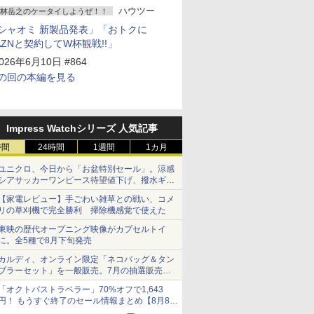
ハウツー
林岳之のケータイしようぜ！！
シャオミ 新製品発表」「おトクに
AZNと契約してW杯観戦!!」
026年6月10日 #864
の回の本編を見る
Impress Watchシリーズ 人気記事
時間
24時間
1週間
1カ月
ユニクロ、今日から「お盆特別セール」。涼感
シアサッカーワンピース待望値下げ、撥水ギア
ショーツは1990円に
【家電レビュー】手ごわい雑草との戦い、コメ
リの草刈機で完全勝利 掃除機感覚で使えた
東映の歴代オープニング映像がカプセルトイ
に。全5種で8月下旬発売
カルディ、オンライン限定「ネコバッグ＆タン
ブラーセット」を一般販売。7月の抽選販売の
当選無効分
「オクトパストラベラー」70%オフで1,643
円！ もうすぐ終了のセール情報まとめ【8月8日
更新】