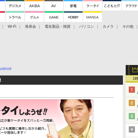
Wi-Fi
発表会
電化製品・雑貨
パソコン
カメラ
その他
tch TV
大村祐里子があなたの写真をレクチャーします！
ドローン空撮入
Android
1
！