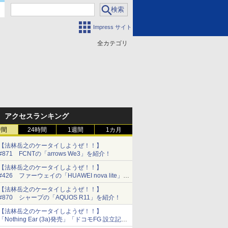
Impress サイト
全カテゴリ
門
アクセスランキング
時間
24時間
1週間
1カ月
【法林岳之のケータイしようぜ！！】
#871 FCNTの「arrows We3」を紹介！
【法林岳之のケータイしようぜ！！】
#426 ファーウェイの「HUAWEI nova lite」を
紹介！
【法林岳之のケータイしようぜ！！】
#870 シャープの「AQUOS R11」を紹介！
【法林岳之のケータイしようぜ！！】
「Nothing Ear (3a)発売」「ドコモFG 設立記者
会見」