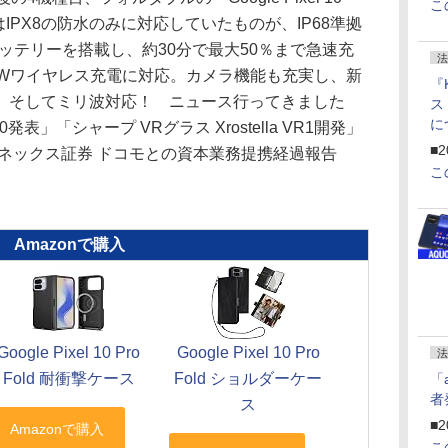
こ
来はIPX8の防水のみに対応していたものが、IP68準拠
バッテリーを搭載し、約30分で最大50％まで急速充
法
最大15Wワイヤレス充電に対応。カメラ機能も充実し、新
『
。そしてミリ波対応！ ニュース行ってきました
ス
に
0発表」「シャープ VRグラス Xrostella VR1開発」
f
■2
ネックス証券 ドコモとの資本業務提携経過報告
U
こ
Amazonで購入
Google Pixel 10 Pro
Google Pixel 10 Pro
法
Fold 耐衝撃ケース
Fold ショルダーケー
「
者
ス
■2
こ