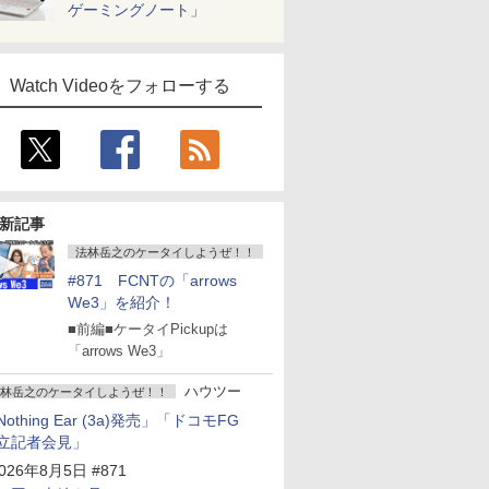
ゲーミングノート」
Watch Videoをフォローする
新記事
法林岳之のケータイしようぜ！！
#871 FCNTの「arrows
We3」を紹介！
■前編■ケータイPickupは
「arrows We3」
ハウツー
林岳之のケータイしようぜ！！
Nothing Ear (3a)発売」「ドコモFG
立記者会見」
026年8月5日 #871