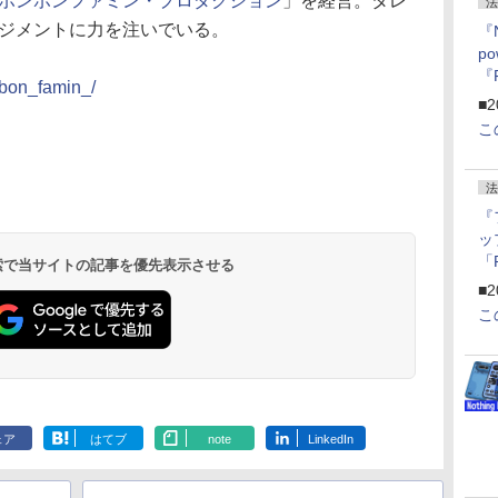
ボンボンファミン・プロダクション
」を経営。タレ
法
ジメントに力を注いでいる。
『
p
『
_bon_famin_/
ー
■2
こ
法
『
ッ
「
 検索で当サイトの記事を優先表示させる
『
■2
にオ
こ
ー
ン
ェア
はてブ
note
LinkedIn