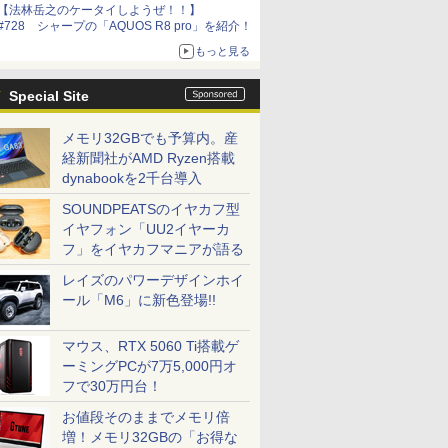
【法林岳之のケータイしようぜ！！】
#728 シャープの「AQUOS R8 pro」を紹介！
もっと見る
Special Site
メモリ32GBでも予算内。産
経新聞社がAMD Ryzen搭載
dynabookを2千台導入
SOUNDPEATSのイヤカフ型
イヤフォン「UU2イヤーカ
フ」をイヤカフマニアが語る
レイズのパワーデザインホイ
ール「M6」に新色登場!!
マウス、RTX 5060 Ti搭載ゲ
ーミングPCが7万5,000円オ
フで30万円台！
お値段そのままでメモリ倍
増！メモリ32GBの「お得な