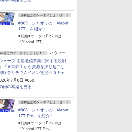
法林岳之のケータイしようぜ！！
#869 シャオミの「Xiaomi
17T」を紹介！
■前編■ケータイPickupは
「Xiaomi 17T」
ハウツー
林岳之のケータイしようぜ！！
シャープ 衛星通信事業に関する説明
」「東京鉱山から資源を掘り起こし
都庁舎リチウムイオン電池回収キャン
ーン～」
026年7月8日 #868
の回の本編を見る
法林岳之のケータイしようぜ！！
#868 シャオミの「Xiaomi
17T Pro」を紹介！
■前編■ケータイPickupは
「Xiaomi 17T Pro」