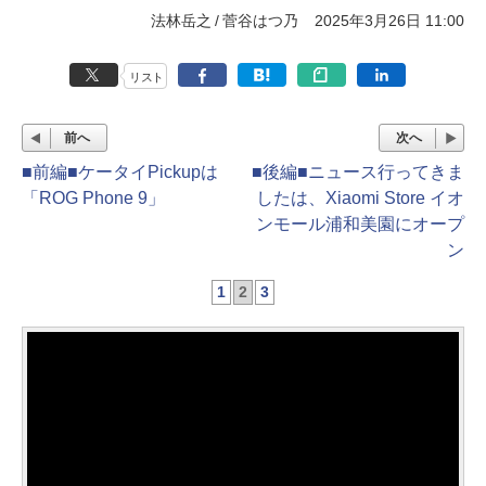
法林岳之
菅谷はつ乃
2025年3月26日 11:00
リスト
前へ
次へ
■前編■ケータイPickupは
■後編■ニュース行ってきま
「ROG Phone 9」
したは、Xiaomi Store イオ
ンモール浦和美園にオープ
ン
1
2
3