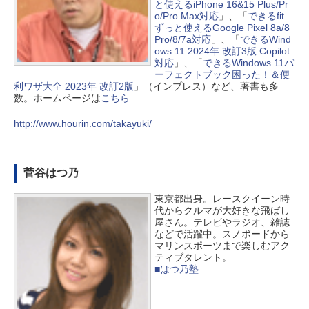
と使えるiPhone 16&15 Plus/Pr
o/Pro Max対応
」、「
できるfit
ずっと使えるGoogle Pixel 8a/8
Pro/8/7a対応
」、「
できるWind
ows 11 2024年 改訂3版 Copilot
対応
」、「
できるWindows 11パ
ーフェクトブック困った！＆便
利ワザ大全 2023年 改訂2版
」（インプレス）など、著書も多
数。ホームページは
こちら
http://www.hourin.com/takayuki/
菅谷はつ乃
東京都出身。レースクイーン時
代からクルマが大好きな飛ばし
屋さん。テレビやラジオ、雑誌
などで活躍中。スノボードから
マリンスポーツまで楽しむアク
ティブタレント。
■はつ乃塾