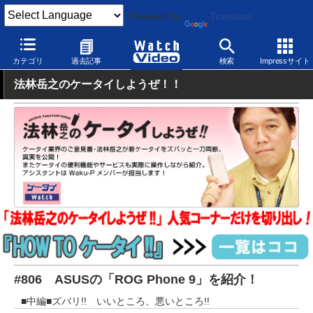
Powered by
Translate
Watch Video
モバイル
スマートフォン
Android
カテゴリ
過去記事
検索
Impressサイト
法林岳之のケータイしようぜ！！
#806 ASUSの「ROG Phone 9」を紹介！
■中編■ズバリ!! いいところ、悪いところ!!