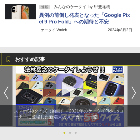
みんなのケータイ
by
甲斐祐樹
連載
異例の前倒し発表となった「Google Pix
el 9 Pro Fold」への期待と不安
ケータイ Watch
2024年8月2日
おすすめ記事
スマホ5秒クイズ（動画）＋2021年のケータイPickUpコ
ーナーに登場した新端末のメーカー別一覧
●
●
●