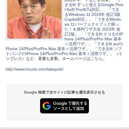
きるfit ずっと使えるGoogle Pixe
l 8a/8 Pro/8/7a対応
」、「
でき
るWindows 11 2024年 改訂3版
Copilot対応
」、「
できるWindo
ws 11パーフェクトブック困っ
た！＆便利ワザ大全 2023年 改
訂2版
」、「
できるfit ドコモのiP
hone 14/Plus/Pro/Pro Max 基本
＋活用ワザ
」、「
できるfit auのi
Phone 14/Plus/Pro/Pro Max 基本＋活用ワザ
」、「
できるfit ソフ
トバンクのiPhone 14/Plus/Pro/Pro Max 基本＋活用ワザ
」、（イ
ンプレス）など、著書も多数。ホームページは
こちら
。
http://www.hourin.com/takayuki/
Google 検索で当サイトの記事を優先表示させる