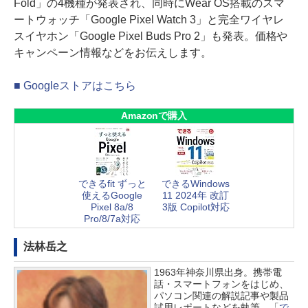
Fold」の4機種が発表され、同時にWear OS搭載のスマ
ートウォッチ「Google Pixel Watch 3」と完全ワイヤレ
スイヤホン「Google Pixel Buds Pro 2」も発表。価格や
キャンペーン情報などをお伝えします。
■ Googleストアはこちら
Amazonで購入
できるfit ずっと
できるWindows
使えるGoogle
11 2024年 改訂
Pixel 8a/8
3版 Copilot対応
Pro/8/7a対応
法林岳之
1963年神奈川県出身。携帯電
話・スマートフォンをはじめ、
パソコン関連の解説記事や製品
試用レポートなどを執筆。「
で