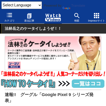
Powered by
Translate
Watch Video
モバイル
スマートフォン
Android
カテゴリ
過去記事
検索
Impressサイト
法林岳之のケータイしようぜ！！
速報!! グーグル「Google Pixel 9 シリーズ発
表」