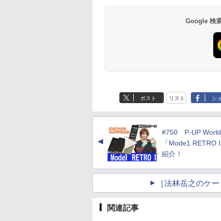
Google
ポスト
リスト
シ
#750 P-UP Worl
▲
「Mode1 RETRO 
紹介！
［法林岳之のケー
関連記事