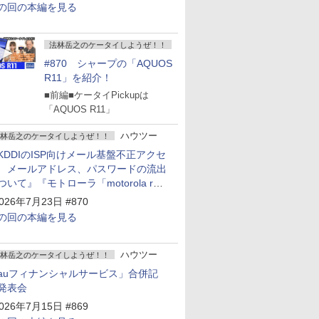
の回の本編を見る
法林岳之のケータイしようぜ！！
#870 シャープの「AQUOS
R11」を紹介！
■前編■ケータイPickupは
「AQUOS R11」
ハウツー
林岳之のケータイしようぜ！！
KDDIのISP向けメール基盤不正アクセ
 メールアドレス、パスワードの流出
ついて』『モトローラ「motorola razr
old」発表』『サムスン「Galaxy
026年7月23日 #870
npacked」開催』
の回の本編を見る
ハウツー
林岳之のケータイしようぜ！！
auフィナンシャルサービス」合併記
発表会
026年7月15日 #869