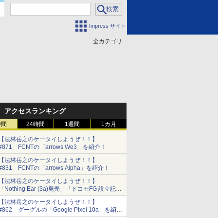
Impress サイト
全カテゴリ
門
アクセスランキング
時間
24時間
1週間
1カ月
【法林岳之のケータイしようぜ！！】
#871 FCNTの「arrows We3」を紹介！
【法林岳之のケータイしようぜ！！】
#831 FCNTの「arrows Alpha」を紹介！
【法林岳之のケータイしようぜ！！】
「Nothing Ear (3a)発売」「ドコモFG 設立記者
会見」
【法林岳之のケータイしようぜ！！】
#862 グーグルの「Google Pixel 10a」を紹
介！