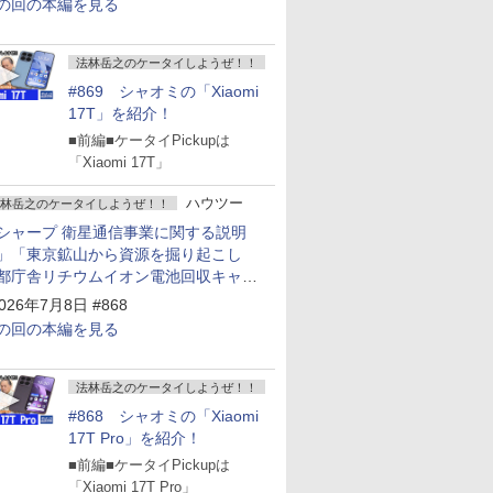
の回の本編を見る
法林岳之のケータイしようぜ！！
#869 シャオミの「Xiaomi
17T」を紹介！
■前編■ケータイPickupは
「Xiaomi 17T」
ハウツー
林岳之のケータイしようぜ！！
シャープ 衛星通信事業に関する説明
」「東京鉱山から資源を掘り起こし
都庁舎リチウムイオン電池回収キャン
ーン～」
026年7月8日 #868
の回の本編を見る
法林岳之のケータイしようぜ！！
#868 シャオミの「Xiaomi
17T Pro」を紹介！
■前編■ケータイPickupは
「Xiaomi 17T Pro」