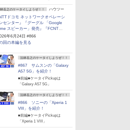
ハウツー
林岳之のケータイしようぜ！！
NTTドコモ ネットワークオペレーシ
ンセンター』『グーグル 「Google
ome スピーカー」発売』『FCNT
arrows Alpha2」発表』『KDDI
026年6月24日 #866
povo2.0」サービス説明会』
の回の本編を見る
法林岳之のケータイしようぜ！！
#867 サムスンの「Galaxy
A57 5G」を紹介！
■前編■ケータイPickupは
「Galaxy A57 5G」
法林岳之のケータイしようぜ！！
#866 ソニーの「Xperia 1
VIII」を紹介！
■前編■ケータイPickupは
「Xperia 1 VIII」