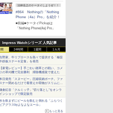
』
法林岳之のケータイしようぜ！！
#864 Nothingの「Nothing
Phone（4a）Pro」を紹介！
■前編■ケータイPickupは
「Nothing Phone(4a) Pro」
Impress Watchシリーズ 人気記事
時間
24時間
1週間
1カ月
吉野家、牛リブロースを熱々で提供する「極旨
牛鉄板ステーキ定食」を発売
【家電レビュー】手ごわい雑草との戦い、コメ
リの草刈機で完全勝利 掃除機感覚で使えた
本日発売「スヌーピー」圧縮収納ポーチ。ファ
スナー閉めるだけで着替えや荷物がスリムにま
とまる
鎌倉紅谷「クルミッ子」“切り落とし”をオンラ
インショップで限定販売
水を飲まずにビールを飲むと倒れる「ふらつく
ビアグラスbyよなよなエール」
もっと見る