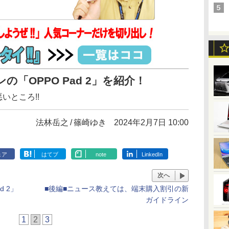
の「OPPO Pad 2」を紹介！
いところ!!
法林岳之
篠崎ゆき
2024年2月7日 10:00
ェア
はてブ
note
LinkedIn
次へ
d 2」
■後編■ニュース教えては、端末購入割引の新
ガイドライン
1
2
3