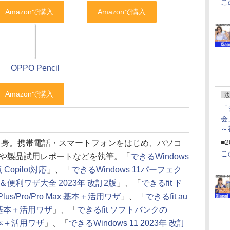
こ
OPPO Pencil
法
「
会
～
ペ
■2
県出身。携帯電話・スマートフォンをはじめ、パソコ
こ
や製品試用レポートなどを執筆。「
できるWindows
 Copilot対応
」、「
できるWindows 11パーフェク
便利ワザ大全 2023年 改訂2版
」、「
できるfit ド
Plus/Pro/Pro Max 基本＋活用ワザ
」、「
できるfit au
Max 基本＋活用ワザ
」、「
できるfit ソフトバンクの
ax 基本＋活用ワザ
」、「
できるWindows 11 2023年 改訂