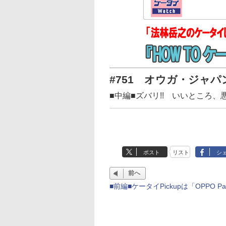
#751 オウガ・ジャパン
■中編■ズバリ!! いいところ、悪
ポスト
リスト
シ
前へ
■前編■ケータイPickupは「OPPO Pa