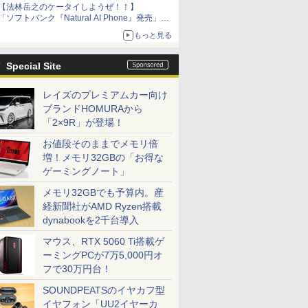
【法林岳之のケータイしようぜ！！】
「ソフトバンク『Natural AI Phone』発売」
「ZTE『nubia Neo 5 GT』発売」「ソニー
もっと見る
『Xperia 1 VIII』発表」
Special Site
レイズのプレミアムカー向け
ブランドHOMURAから
「2×9R」が登場！
お値段そのままでメモリ倍
増！メモリ32GBの「お得な
ゲーミングノート」
メモリ32GBでも予算内。産
経新聞社がAMD Ryzen搭載
dynabookを2千台導入
マウス、RTX 5060 Ti搭載ゲ
ーミングPCが7万5,000円オ
フで30万円台！
SOUNDPEATSのイヤカフ型
イヤフォン「UU2イヤーカ