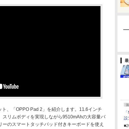
最
法
、「OPPO Pad 2」を紹介します。11.6インチ
「
スリムボディを実現しながら9510mAhの大容量バ
設
リーのスマートタッチパッド付きキーボードを使え
■2