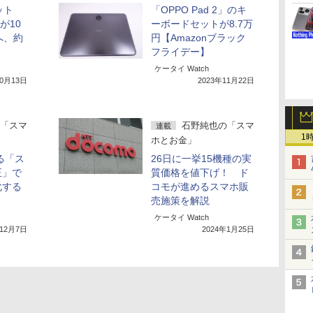
ン
ット
「OPPO Pad 2」のキ
」が10
ーボードセットが8.7万
へ、約
円【Amazonブラック
フライデー】
ケータイ Watch
10月13日
2023年11月22日
「スマ
石野純也の「スマ
連載
1
ホとお金」
る「ス
26日に一挙15機種の実
正」で
質価格を値下げ！ ド
化する
コモが進めるスマホ販
売施策を解説
ケータイ Watch
年12月7日
2024年1月25日