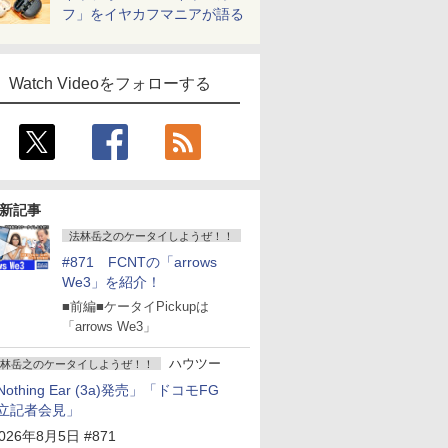
フ」をイヤカフマニアが語る
Watch Videoをフォローする
新記事
法林岳之のケータイしようぜ！！
#871 FCNTの「arrows
We3」を紹介！
■前編■ケータイPickupは
「arrows We3」
ハウツー
林岳之のケータイしようぜ！！
Nothing Ear (3a)発売」「ドコモFG
立記者会見」
026年8月5日 #871