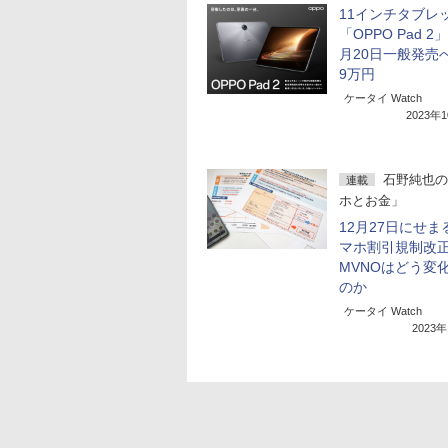
11インチタブレ
「OPPO Pad 2
月20日一般発売
9万円
ケータイ Watch
2023年
石野純也の
連載
ホとお金」
12月27日にせま
マホ割引規制改
MVNOはどう変
のか
ケータイ Watch
2023