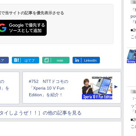
法
『
 検索で当サイトの記事を優先表示させる
p
『
ー
■2
こ
ェア
はてブ
note
LinkedIn
dの
#752 NTTドコモの
▲
II」を
「Xperia 10 V Fun
法
Edition」を紹介！
『
ッ
「
タイしようぜ！！］の他の記事を見る
『
■2
にオ
こ
ー