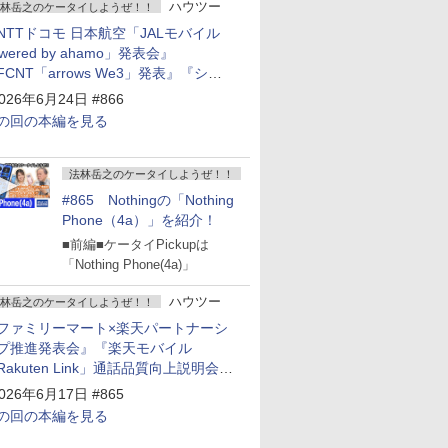
ハウツー
林岳之のケータイしようぜ！！
NTTドコモ 日本航空「JALモバイル
owered by ahamo」発表会』
FCNT「arrows We3」発表』『シャ
プ 新製品発表会』
026年6月24日 #866
の回の本編を見る
法林岳之のケータイしようぜ！！
#865 Nothingの「Nothing
Phone（4a）」を紹介！
■前編■ケータイPickupは
「Nothing Phone(4a)」
ハウツー
林岳之のケータイしようぜ！！
ファミリーマート×楽天パートナーシ
プ推進発表会』『楽天モバイル
Rakuten Link」通話品質向上説明会』
Google Storeを今年夏、東京・表参道
026年6月17日 #865
ープン』『KDDI ローソン「ハッピ
の回の本編を見る
ローソンタウン池田伏尾台店」オープ