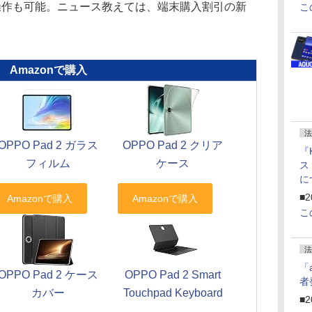
操作も可能。ニュース教えては、端末購入割引の新
こ
Amazonで購入
法
OPPO Pad 2 ガラス
OPPO Pad 2 クリア
『
フィルム
ケース
ス
に
f
■2
U
こ
法
「
OPPO Pad 2 ケース
OPPO Pad 2 Smart
者
カバー
Touchpad Keyboard
■2