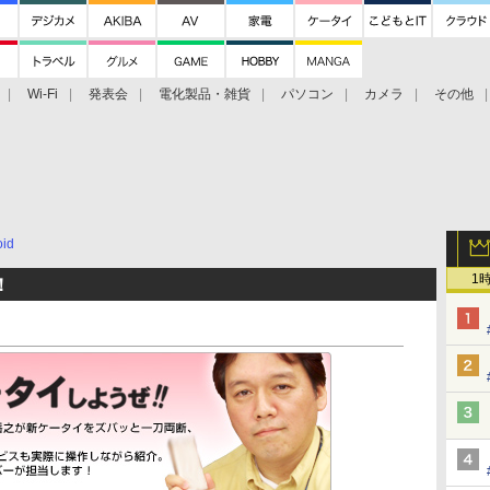
Wi-Fi
発表会
電化製品・雑貨
パソコン
カメラ
その他
tch TV
大村祐里子があなたの写真をレクチャーします！
ドローン空撮入
oid
1
！