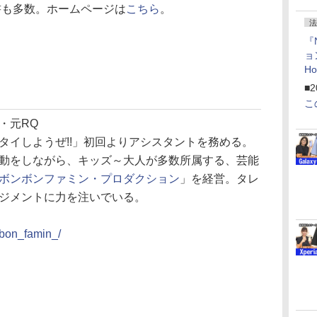
書も多数。ホームページは
こちら
。
法
『
ョ
H
「
■2
「
こ
・元RQ
タイしようぜ!!」初回よりアシスタントを務める。
動をしながら、キッズ～大人が多数所属する、芸能
ボンボンファミン・プロダクション
」を経営。タレ
ジメントに力を注いでいる。
_bon_famin_/