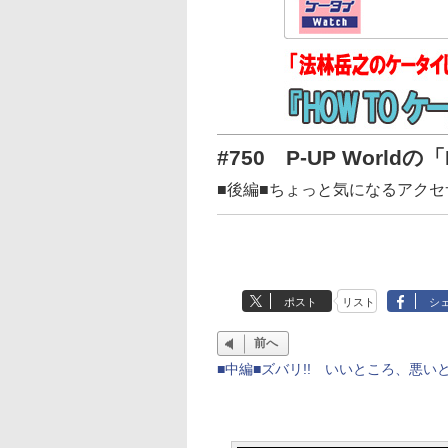
#750 P-UP Worldの
■後編■ちょっと気になるアクセ
ポスト
リスト
シ
前へ
■中編■ズバリ!! いいところ、悪いと