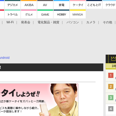
Wi-Fi
発表会
電化製品・雑貨
パソコン
カメラ
その他
tch TV
大村祐里子があなたの写真をレクチャーします！
ドローン空撮入
Android
1
！