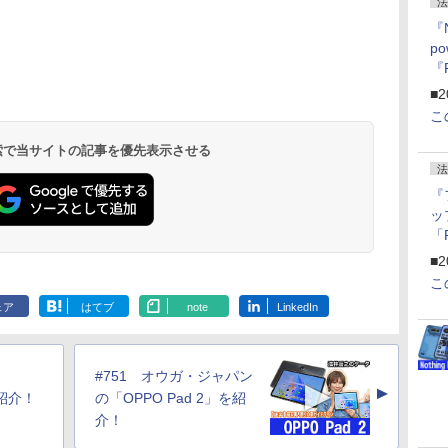
法
『
p
『
ー
■2
こ
 検索で当サイトの記事を優先表示させる
法
『
ッ
「
『
■2
にオ
こ
ー
ェア
はてブ
note
LinkedIn
ン
#751 オウガ・ジャパン
▲
を紹介！
の「OPPO Pad 2」を紹
介！