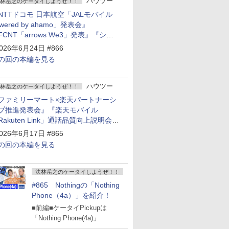
ハウツー
林岳之のケータイしようぜ！！
NTTドコモ 日本航空「JALモバイル
owered by ahamo」発表会』
FCNT「arrows We3」発表』『シャ
プ 新製品発表会』
026年6月24日 #866
の回の本編を見る
ハウツー
林岳之のケータイしようぜ！！
ファミリーマート×楽天パートナーシ
プ推進発表会』『楽天モバイル
Rakuten Link」通話品質向上説明会』
Google Storeを今年夏、東京・表参道
026年6月17日 #865
ープン』『KDDI ローソン「ハッピ
の回の本編を見る
ローソンタウン池田伏尾台店」オープ
』
法林岳之のケータイしようぜ！！
#865 Nothingの「Nothing
Phone（4a）」を紹介！
■前編■ケータイPickupは
「Nothing Phone(4a)」