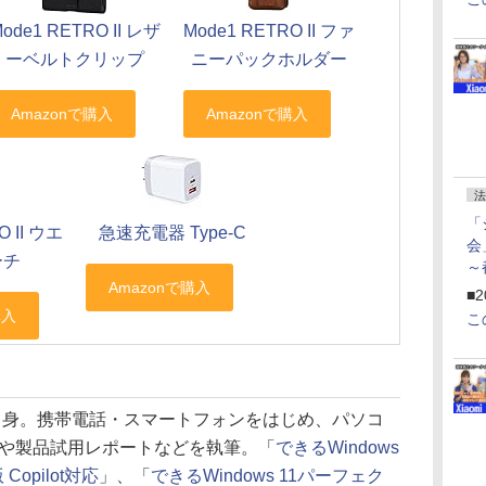
ode1 RETRO II レザ
Mode1 RETRO II ファ
ーベルトクリップ
ニーパックホルダー
法
「
O II ウエ
急速充電器 Type-C
会
ーチ
～
ペ
■2
こ
県出身。携帯電話・スマートフォンをはじめ、パソコ
や製品試用レポートなどを執筆。「
できるWindows
 Copilot対応
」、「
できるWindows 11パーフェク