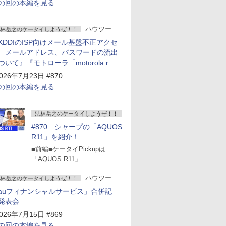
の回の本編を見る
ハウツー
林岳之のケータイしようぜ！！
KDDIのISP向けメール基盤不正アクセ
 メールアドレス、パスワードの流出
ついて』『モトローラ「motorola razr
old」発表』『サムスン「Galaxy
026年7月23日 #870
npacked」開催』
の回の本編を見る
法林岳之のケータイしようぜ！！
#870 シャープの「AQUOS
R11」を紹介！
■前編■ケータイPickupは
「AQUOS R11」
ハウツー
林岳之のケータイしようぜ！！
auフィナンシャルサービス」合併記
発表会
026年7月15日 #869
の回の本編を見る