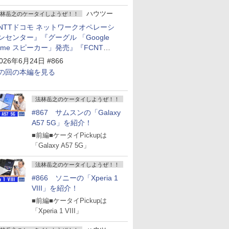
ハウツー
林岳之のケータイしようぜ！！
NTTドコモ ネットワークオペレーシ
ンセンター』『グーグル 「Google
ome スピーカー」発売』『FCNT
arrows Alpha2」発表』『KDDI
026年6月24日 #866
povo2.0」サービス説明会』
の回の本編を見る
法林岳之のケータイしようぜ！！
#867 サムスンの「Galaxy
A57 5G」を紹介！
■前編■ケータイPickupは
「Galaxy A57 5G」
法林岳之のケータイしようぜ！！
#866 ソニーの「Xperia 1
VIII」を紹介！
■前編■ケータイPickupは
「Xperia 1 VIII」