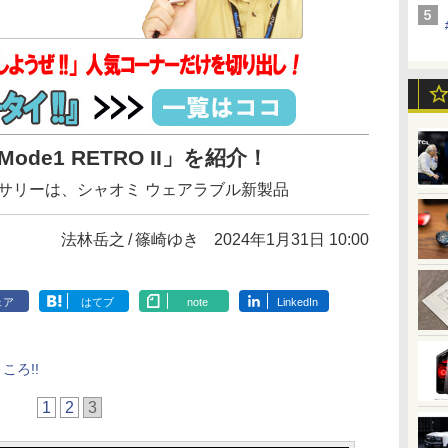
「Mode1 RETRO II」を紹介！
サリーは、シャオミ ウェアラブル新製品
法林岳之
篠崎ゆき
2024年1月31日 10:00
ェア
はてブ
note
LinkedIn
ころ!!
1
2
3