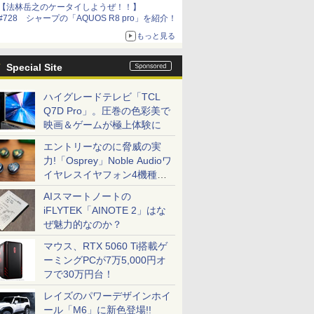
【法林岳之のケータイしようぜ！！】
#728 シャープの「AQUOS R8 pro」を紹介！
もっと見る
Special Site
ハイグレードテレビ「TCL
Q7D Pro」。圧巻の色彩美で
映画＆ゲームが極上体験に
エントリーなのに脅威の実
力!「Osprey」Noble Audioワ
イヤレスイヤフォン4機種を
一気に聴く
AIスマートノートの
iFLYTEK「AINOTE 2」はな
ぜ魅力的なのか？
マウス、RTX 5060 Ti搭載ゲ
ーミングPCが7万5,000円オ
フで30万円台！
レイズのパワーデザインホイ
ール「M6」に新色登場!!