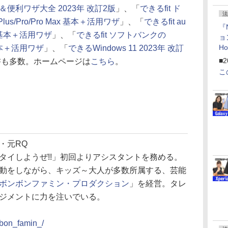
便利ワザ大全 2023年 改訂2版
」、「
できるfit ド
法
Plus/Pro/Pro Max 基本＋活用ワザ
」、「
できるfit au
『
Max 基本＋活用ワザ
」、「
できるfit ソフトバンクの
ョ
H
ax 基本＋活用ワザ
」、「
できるWindows 11 2023年 改訂
「
■2
書も多数。ホームページは
こちら
。
「
こ
・元RQ
タイしようぜ!!」初回よりアシスタントを務める。
動をしながら、キッズ～大人が多数所属する、芸能
ボンボンファミン・プロダクション
」を経営。タレ
ジメントに力を注いでいる。
_bon_famin_/