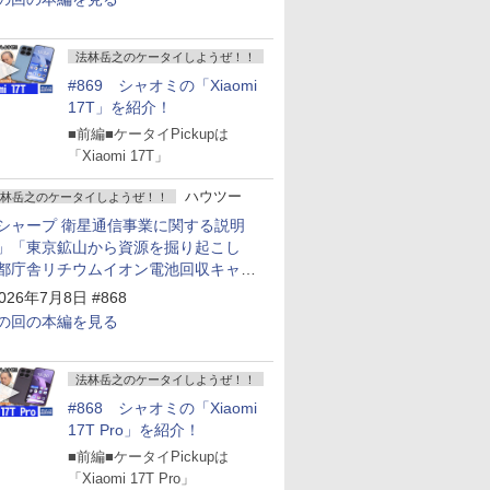
法林岳之のケータイしようぜ！！
#869 シャオミの「Xiaomi
17T」を紹介！
■前編■ケータイPickupは
「Xiaomi 17T」
ハウツー
林岳之のケータイしようぜ！！
シャープ 衛星通信事業に関する説明
」「東京鉱山から資源を掘り起こし
都庁舎リチウムイオン電池回収キャン
ーン～」
026年7月8日 #868
の回の本編を見る
法林岳之のケータイしようぜ！！
#868 シャオミの「Xiaomi
17T Pro」を紹介！
■前編■ケータイPickupは
「Xiaomi 17T Pro」