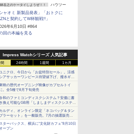
ハウツー
林岳之のケータイしようぜ！！
シャオミ 新製品発表」「おトクに
AZNと契約してW杯観戦!!」
026年6月10日 #864
の回の本編を見る
Impress Watchシリーズ 人気記事
時間
24時間
1週間
1カ月
ユニクロ、今日から「お盆特別セール」。涼感
シアサッカーワンピース待望値下げ、撥水ギア
ショーツは1990円に
東映の歴代オープニング映像がカプセルトイ
に。全5種で8月下旬発売
令和のファミコンディスクシステム？安価に書
き換え可能なGB用「しましまディスクシステ
ム」
カルディ、オンライン限定「ネコバッグ＆タン
ブラーセット」を一般販売。7月の抽選販売の
当選無効分
スターバックス、横浜に“文化財カフェ”8月10日
オープン