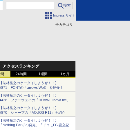
Impress サイト
全カテゴリ
門
アクセスランキング
時間
24時間
1週間
1カ月
【法林岳之のケータイしようぜ！！】
#871 FCNTの「arrows We3」を紹介！
【法林岳之のケータイしようぜ！！】
#426 ファーウェイの「HUAWEI nova lite」を
紹介！
【法林岳之のケータイしようぜ！！】
#870 シャープの「AQUOS R11」を紹介！
【法林岳之のケータイしようぜ！！】
「Nothing Ear (3a)発売」「ドコモFG 設立記者
会見」