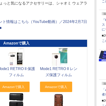
こ
ちょっと気になるアクセサリーは、シャオミ ウェアラ
法
『
のプレゼント情報はこちら（YouTube動画）／2024年2月7日
ス
■
に
f
■2
U
こ
Amazonで購入
ode1 RETRO II 保護
Mode1 RETRO II レン
フィルム
ズ保護フィルム
法
「
者
■2
こ