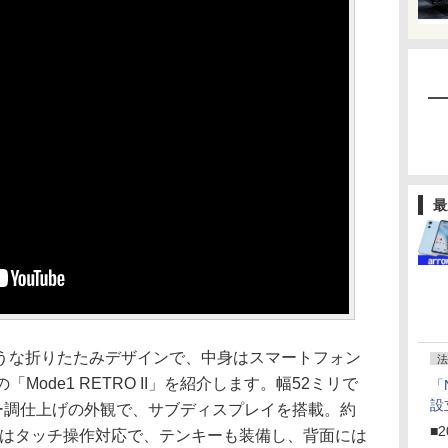
最
うな折りたたみデザインで、中身はスマートフォン
法
dの「Mode1 RETRO II」を紹介します。幅52ミリで
「
設
ザー調仕上げの外観で、サブディスプレイを搭載。約
■2
イはタッチ操作対応で、テンキーも装備し、背面には