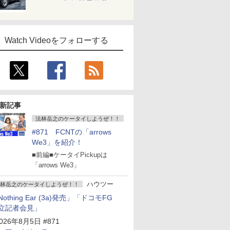
Watch Videoをフォローする
新記事
法林岳之のケータイしようぜ！！
#871 FCNTの「arrows
We3」を紹介！
■前編■ケータイPickupは
「arrows We3」
ハウツー
林岳之のケータイしようぜ！！
Nothing Ear (3a)発売」「ドコモFG
立記者会見」
026年8月5日 #871