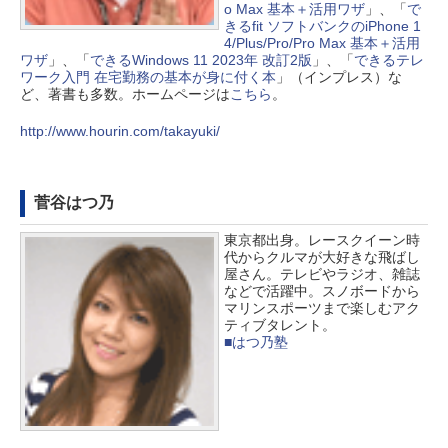
o Max 基本＋活用ワザ
」、「
で
きるfit ソフトバンクのiPhone 1
4/Plus/Pro/Pro Max 基本＋活用
ワザ
」、「
できるWindows 11 2023年 改訂2版
」、「
できるテレ
ワーク入門 在宅勤務の基本が身に付く本
」（インプレス）な
ど、著書も多数。ホームページは
こちら
。
http://www.hourin.com/takayuki/
菅谷はつ乃
東京都出身。レースクイーン時
代からクルマが大好きな飛ばし
屋さん。テレビやラジオ、雑誌
などで活躍中。スノボードから
マリンスポーツまで楽しむアク
ティブタレント。
■はつ乃塾