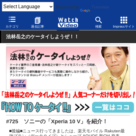
Powered by
Translate
Watch Video
モバイル
スマートフォン
Android
カテゴリ
過去記事
検索
Impressサイト
法林岳之のケータイしようぜ！！
#725 ソニーの「Xperia 10 V」を紹介！
■後編■ニュース行ってきましたは、楽天モバイル Rakuten最
強プラン（データタイプ）とシャープ AQUOS 新CM 発表