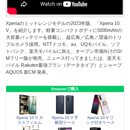
Xperiaのミッドレンジモデルの2023年版、「Xperia 10
V」を紹介します。軽量コンパクトボディに5000mAhの
大容量バッテリーを搭載し、超広角／広角／望遠のトリ
プルカメラ採用。NTTドコモ、au、UQモバイル、ソフ
トバンク、楽天モバイルに加え、オープン市場向けのSI
Mフリー版が発売。ニュース行ってきましたは、楽天モ
バイル Rakuten最強プラン（データタイプ）とシャープ
AQUOS 新CM 発表。
Amazonで購入
Xperia 10 V ガ
Xperia 10 V 手
Xperia 10 V リ
ラスフィルム
帳型ケース
ング付きケース