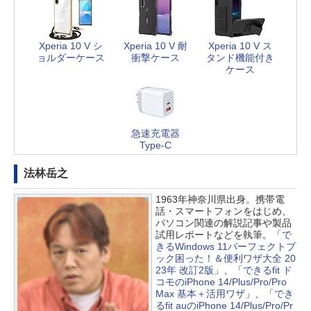
Xperia 10 V シ
Xperia 10 V 耐
Xperia 10 V ス
ョルダーケース
衝撃ケース
タンド機能付き
ケース
急速充電器
Type-C
法林岳之
1963年神奈川県出身。携帯電
話・スマートフォンをはじめ、
パソコン関連の解説記事や製品
試用レポートなどを執筆。「
で
きるWindows 11パーフェクトブ
ック困った！＆便利ワザ大全 20
23年 改訂2版
」、「
できるfit ド
コモのiPhone 14/Plus/Pro/Pro
Max 基本＋活用ワザ
」、「
でき
るfit auのiPhone 14/Plus/Pro/Pr