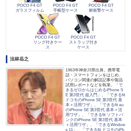
POCO F4 GT
POCO F4 GT
POCO F4 GT
ガラスフィルム
手帳型ケース
耐衝撃ケース
POCO F4 GT
POCO F4 GT
リング付きケー
ストラップ付き
ス
ケース
法林岳之
1963年神奈川県出身。携帯電
話・スマートフォンをはじめ、
パソコン関連の解説記事や製品
試用レポートなどを執筆。「
で
きるゼロからはじめるiPhone S
E 第3世代 超入門
」、「
できるfit
ドコモのiPhone SE 第3世代 基
本＋活用ワザ
」、「
できるfit au
のiPhone SE 第3世代 基本＋活
用ワザ
」、「
できるfit ソフトバ
ンクのiPhone SE 第3世代 基本
＋活用ワザ
」、「
できるWindow
s 11
」、「
できるfit ドコモのiPh