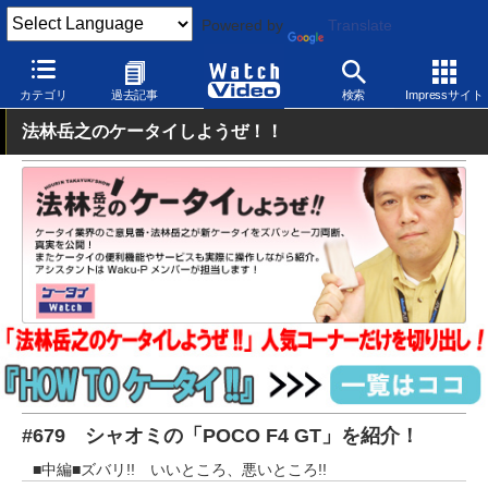
Powered by
Translate
Watch Video
モバイル
スマートフォン
Android
カテゴリ
過去記事
検索
Impressサイト
法林岳之のケータイしようぜ！！
#679 シャオミの「POCO F4 GT」を紹介！
■中編■ズバリ!! いいところ、悪いところ!!