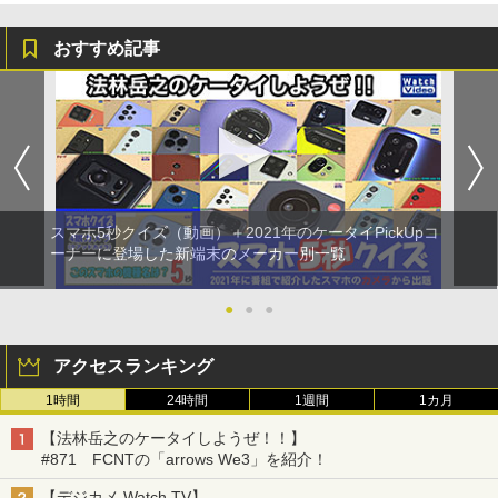
おすすめ記事
スマホ5秒クイズ（動画）＋2021年のケータイPickUpコ
ーナーに登場した新端末のメーカー別一覧
●
●
●
アクセスランキング
1時間
24時間
1週間
1カ月
【法林岳之のケータイしようぜ！！】
#871 FCNTの「arrows We3」を紹介！
【デジカメ Watch TV】