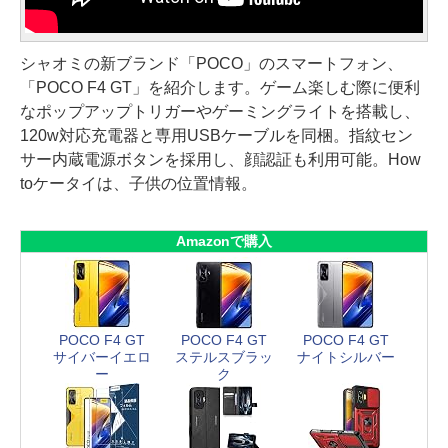
シャオミの新ブランド「POCO」のスマートフォン、
「POCO F4 GT」を紹介します。ゲーム楽しむ際に便利
なポップアップトリガーやゲーミングライトを搭載し、
120w対応充電器と専用USBケーブルを同梱。指紋セン
サー内蔵電源ボタンを採用し、顔認証も利用可能。How
toケータイは、子供の位置情報。
Amazonで購入
POCO F4 GT
POCO F4 GT
POCO F4 GT
サイバーイエロ
ステルスブラッ
ナイトシルバー
ー
ク