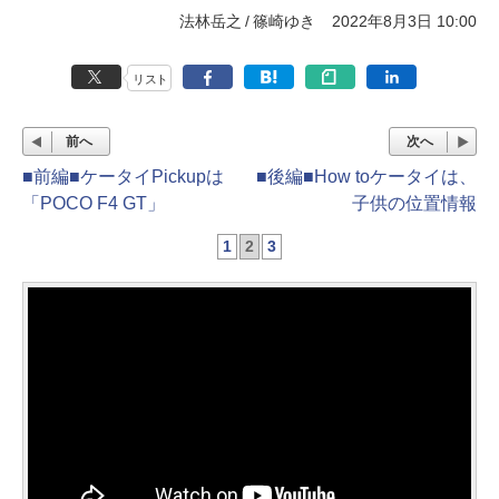
法林岳之
篠崎ゆき
2022年8月3日 10:00
リスト
前へ
次へ
■前編■ケータイPickupは
■後編■How toケータイは、
「POCO F4 GT」
子供の位置情報
1
2
3