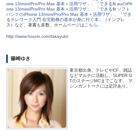
one 13/mini/Pro/Pro Max 基本＋活用ワザ
」、「
できるfit auのiPh
one 13/mini/Pro/Pro Max 基本＋活用ワザ
」、「
できるfit ソフト
バンクのiPhone 13/mini/Pro/Pro Max 基本＋活用ワザ
」、「
でき
るテレワーク入門 在宅勤務の基本が身に付く本
」（インプレ
ス）など、著書も多数。ホームページは
こちら
。
http://www.hourin.com/takayuki/
篠崎ゆき
東京都出身。テレビやCF、雑誌
などマルチに活動し、SUPER G
TのステージMCまでこなす。 マ
シンガントークには定評あり。