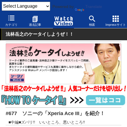
Powered by
Translate
Watch Video
モバイル
スマートフォン
Android
カテゴリ
過去記事
検索
Impressサイト
法林岳之のケータイしようぜ！！
#677 ソニーの「Xperia Ace III」を紹介！
■中編■ズバリ!! いいところ、悪いところ!!