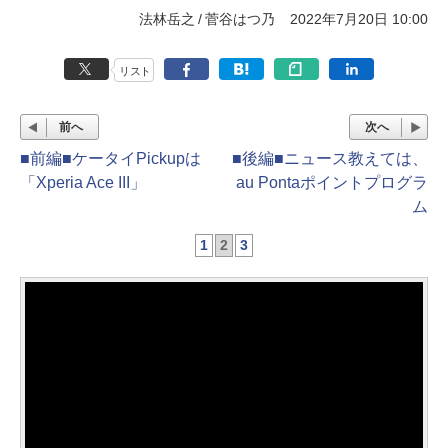
法林岳之
菅谷はつ乃
2022年7月20日 10:00
リスト
前へ
次へ
■前編■ケータイPickupは
■後編■ニュース教えては、
「Xperia Ace III」
au Pontaポイントプログラ
ム
1
2
3