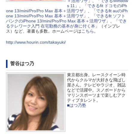
＋活用ワザ
」、「
できるWindow
s 11
」、「
できるfit ドコモのiPh
one 13/mini/Pro/Pro Max 基本＋活用ワザ
」、「
できるfit auのiPh
one 13/mini/Pro/Pro Max 基本＋活用ワザ
」、「
できるfit ソフト
バンクのiPhone 13/mini/Pro/Pro Max 基本＋活用ワザ
」、「
でき
るテレワーク入門 在宅勤務の基本が身に付く本
」（インプレ
ス）など、著書も多数。ホームページは
こちら
。
http://www.hourin.com/takayuki/
菅谷はつ乃
東京都出身。レースクイーン時
代からクルマが大好きな飛ばし
屋さん。テレビやラジオ、雑誌
などで活躍中。スノボードから
マリンスポーツまで楽しむアク
ティブタレント。
■はつ乃塾