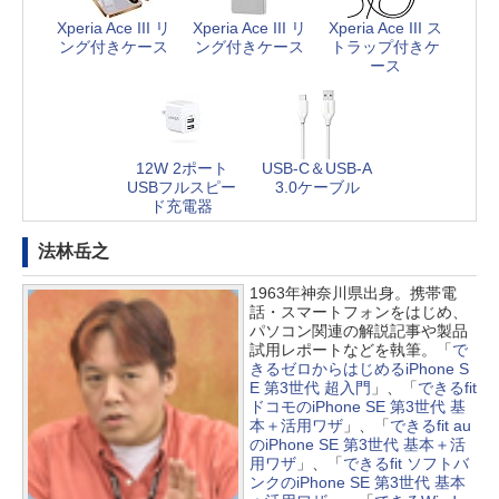
Xperia Ace III リ
Xperia Ace III リ
Xperia Ace III ス
ング付きケース
ング付きケース
トラップ付きケ
ース
12W 2ポート
USB-C＆USB-A
USBフルスピー
3.0ケーブル
ド充電器
法林岳之
1963年神奈川県出身。携帯電
話・スマートフォンをはじめ、
パソコン関連の解説記事や製品
試用レポートなどを執筆。「
で
きるゼロからはじめるiPhone S
E 第3世代 超入門
」、「
できるfit
ドコモのiPhone SE 第3世代 基
本＋活用ワザ
」、「
できるfit au
のiPhone SE 第3世代 基本＋活
用ワザ
」、「
できるfit ソフトバ
ンクのiPhone SE 第3世代 基本