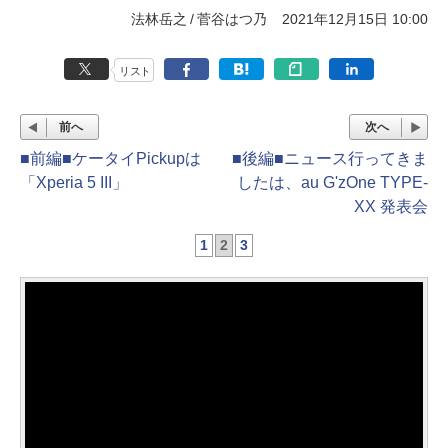
法林岳之
菅谷はつ乃
2021年12月15日 10:00
リスト
前へ
次へ
■前編■ケータイPickupは
■後編■ニュース行ってきま
「Xperia 5 III」
したは、au G'zOne TYPE-
XX 発表会
1
2
3