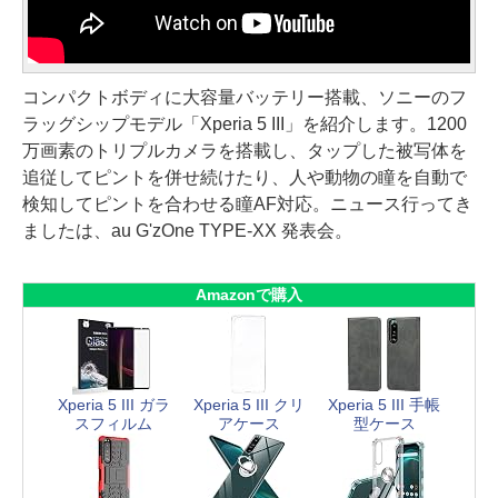
コンパクトボディに大容量バッテリー搭載、ソニーのフ
ラッグシップモデル「Xperia 5 III」を紹介します。1200
万画素のトリプルカメラを搭載し、タップした被写体を
追従してピントを併せ続けたり、人や動物の瞳を自動で
検知してピントを合わせる瞳AF対応。ニュース行ってき
ましたは、au G'zOne TYPE-XX 発表会。
Amazonで購入
Xperia 5 III ガラ
Xperia 5 III クリ
Xperia 5 III 手帳
スフィルム
アケース
型ケース