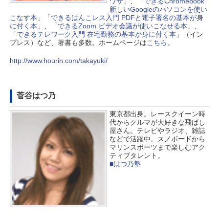
ワザ
」、「
できるChromebook
新しいGoogleのパソコンを使い
こなす本
」「
できるはんこレス入門 PDFと電子署名の基本が身
に付く本
」、「
できるZoom ビデオ会議が使いこなせる本
」、
「
できるテレワーク入門 在宅勤務の基本が身に付く本
」（イン
プレス）など、著書も多数。ホームページは
こちら
。
http://www.hourin.com/takayuki/
菅谷はつ乃
東京都出身。レースクイーン時
代からクルマが大好きな飛ばし
屋さん。テレビやラジオ、雑誌
などで活躍中。スノボードから
マリンスポーツまで楽しむアク
ティブタレント。
■はつ乃塾