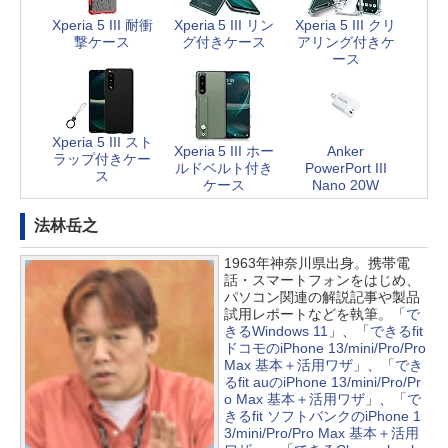
Xperia 5 III 耐衝
Xperia 5 III リン
Xperia 5 III クリ
撃ケース
グ付きケース
アリング付きケ
ース
Xperia 5 III スト
Xperia 5 III ホー
Anker
ラップ付きケー
ルドベルト付き
PowerPort III
ス
ケース
Nano 20W
法林岳之
1963年神奈川県出身。携帯電
話・スマートフォンをはじめ、
パソコン関連の解説記事や製品
試用レポートなどを執筆。「
で
きるWindows 11
」、「
できるfit
ドコモのiPhone 13/mini/Pro/Pro
Max 基本＋活用ワザ
」、「
でき
るfit auのiPhone 13/mini/Pro/Pr
o Max 基本＋活用ワザ
」、「
で
きるfit ソフトバンクのiPhone 1
3/mini/Pro/Pro Max 基本＋活用