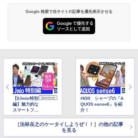
Google 検索で当サイトの記事を優先表示させる
【IIJmio特別
#650 シャープの「A
編】魅力的な
QUOS sense6」を紹
スマートフォ
介！
ンを数多く揃
えるヒミツを
［法林岳之のケータイしようぜ！！］の他の記事
探る！
を見る