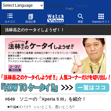
Powered by
Translate
Watch Video
モバイル
スマートフォン
Android
カテゴリ
過去記事
検索
Impressサイト
法林岳之のケータイしようぜ！！
#649 ソニーの「Xperia 5 III」を紹介！
■中編■ズバリ!! いいところ、悪いところ!!