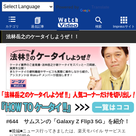
Powered by
Translate
Watch Video
モバイル
スマートフォン
Android
カテゴリ
過去記事
検索
Impressサイト
法林岳之のケータイしようぜ！！
#644 サムスンの「Galaxy Z Flip3 5G」を紹介！
■後編■ニュース行ってきましたは、楽天モバイル サービスエ
リア説明会