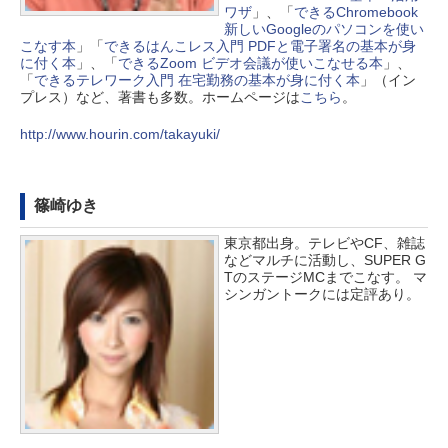
ワザ
」、「
できるChromebook
新しいGoogleのパソコンを使い
こなす本
」「
できるはんこレス入門 PDFと電子署名の基本が身
に付く本
」、「
できるZoom ビデオ会議が使いこなせる本
」、
「
できるテレワーク入門 在宅勤務の基本が身に付く本
」（イン
プレス）など、著書も多数。ホームページは
こちら
。
http://www.hourin.com/takayuki/
篠崎ゆき
東京都出身。テレビやCF、雑誌
などマルチに活動し、SUPER G
TのステージMCまでこなす。 マ
シンガントークには定評あり。