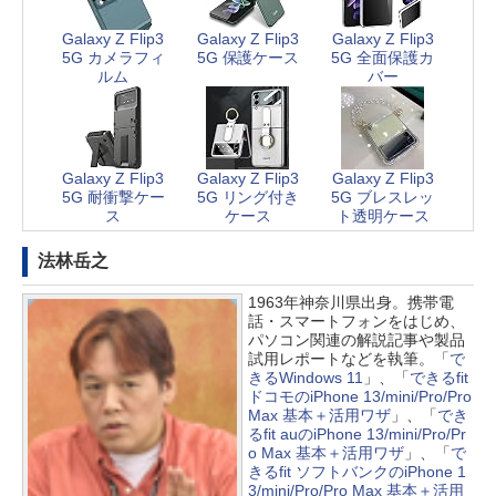
Galaxy Z Flip3
Galaxy Z Flip3
Galaxy Z Flip3
5G カメラフィ
5G 保護ケース
5G 全面保護カ
ルム
バー
Galaxy Z Flip3
Galaxy Z Flip3
Galaxy Z Flip3
5G 耐衝撃ケー
5G リング付き
5G ブレスレッ
ス
ケース
ト透明ケース
法林岳之
1963年神奈川県出身。携帯電
話・スマートフォンをはじめ、
パソコン関連の解説記事や製品
試用レポートなどを執筆。「
で
きるWindows 11
」、「
できるfit
ドコモのiPhone 13/mini/Pro/Pro
Max 基本＋活用ワザ
」、「
でき
るfit auのiPhone 13/mini/Pro/Pr
o Max 基本＋活用ワザ
」、「
で
きるfit ソフトバンクのiPhone 1
3/mini/Pro/Pro Max 基本＋活用