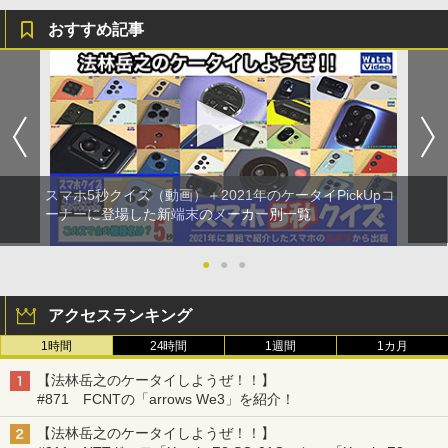
おすすめ記事
スマホ5秒クイズ（動画）＋2021年のケータイPickUpコ
ーナーに登場した新端末のメーカー別一覧
●
●
●
アクセスランキング
1時間
24時間
1週間
1カ月
【法林岳之のケータイしようぜ！！】
#871 FCNTの「arrows We3」を紹介！
【法林岳之のケータイしようぜ！！】