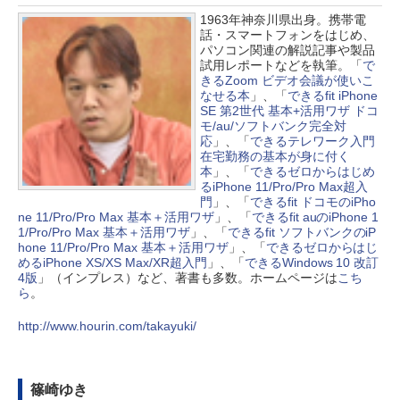
1963年神奈川県出身。携帯電
話・スマートフォンをはじめ、
パソコン関連の解説記事や製品
試用レポートなどを執筆。「
で
きるZoom ビデオ会議が使いこ
なせる本
」、「
できるfit iPhone
SE 第2世代 基本+活用ワザ ドコ
モ/au/ソフトバンク完全対
応
」、「
できるテレワーク入門
在宅勤務の基本が身に付く
本
」、「
できるゼロからはじめ
るiPhone 11/Pro/Pro Max超入
門
」、「
できるfit ドコモのiPho
ne 11/Pro/Pro Max 基本＋活用ワザ
」、「
できるfit auのiPhone 1
1/Pro/Pro Max 基本＋活用ワザ
」、「
できるfit ソフトバンクのiP
hone 11/Pro/Pro Max 基本＋活用ワザ
」、「
できるゼロからはじ
めるiPhone XS/XS Max/XR超入門
」、「
できるWindows 10 改訂
4版
」（インプレス）など、著書も多数。ホームページは
こち
ら
。
http://www.hourin.com/takayuki/
篠崎ゆき