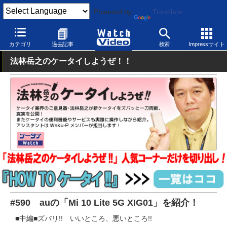
Powered by
Translate
Watch Video
モバイル
スマートフォン
Android
カテゴリ
過去記事
検索
Impressサイト
法林岳之のケータイしようぜ！！
#590 auの「Mi 10 Lite 5G XIG01」を紹介！
■中編■ズバリ!! いいところ、悪いところ!!