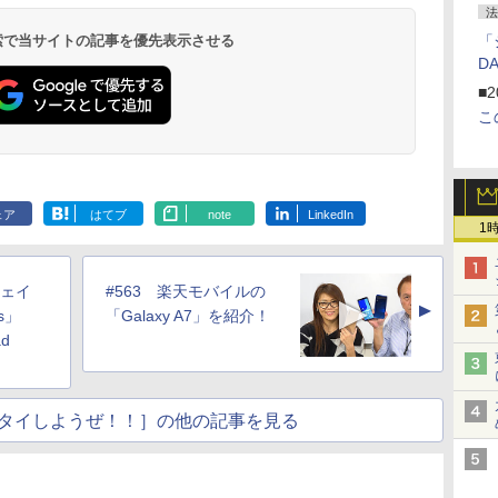
法
 検索で当サイトの記事を優先表示させる
「
D
■2
こ
ェア
はてブ
note
LinkedIn
1
ウェイ
#563 楽天モバイルの
▲
Xs」
「Galaxy A7」を紹介！
ad
タイしようぜ！！］の他の記事を見る