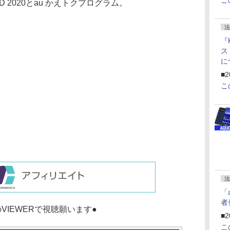
こ
ED 2020とau かえトクプログラム。
法
『
ス
に
f
■2
U
こ
法
「
者
VIEWERで視聴願います●
■2
こ