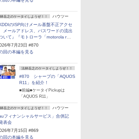
の回の本編を見る
ハウツー
林岳之のケータイしようぜ！！
KDDIのISP向けメール基盤不正アクセ
 メールアドレス、パスワードの流出
ついて』『モトローラ「motorola razr
old」発表』『サムスン「Galaxy
026年7月23日 #870
npacked」開催』
の回の本編を見る
法林岳之のケータイしようぜ！！
#870 シャープの「AQUOS
R11」を紹介！
■前編■ケータイPickupは
「AQUOS R11」
ハウツー
林岳之のケータイしようぜ！！
auフィナンシャルサービス」合併記
発表会
026年7月15日 #869
の回の本編を見る