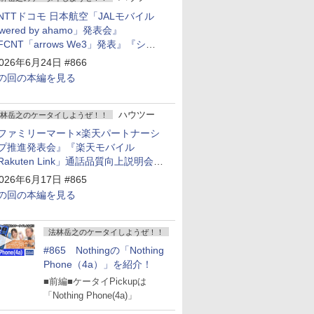
NTTドコモ 日本航空「JALモバイル
owered by ahamo」発表会』
FCNT「arrows We3」発表』『シャ
プ 新製品発表会』
026年6月24日 #866
の回の本編を見る
ハウツー
林岳之のケータイしようぜ！！
ファミリーマート×楽天パートナーシ
プ推進発表会』『楽天モバイル
Rakuten Link」通話品質向上説明会』
Google Storeを今年夏、東京・表参道
026年6月17日 #865
ープン』『KDDI ローソン「ハッピ
の回の本編を見る
ローソンタウン池田伏尾台店」オープ
』
法林岳之のケータイしようぜ！！
#865 Nothingの「Nothing
Phone（4a）」を紹介！
■前編■ケータイPickupは
「Nothing Phone(4a)」