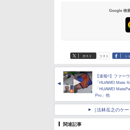
Google
ポスト
リスト
シ
【速報!!】ファー
「HUAWEI Mate 
▲
「HUAWEI MateP
Pro」他
［法林岳之のケー
関連記事