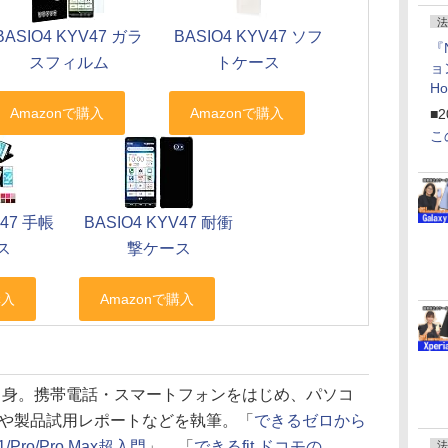
法
BASIO4 KYV47 ガラ
BASIO4 KYV47 ソフ
『
スフィルム
トケース
ョ
H
「
■2
「
こ
V47 手帳
BASIO4 KYV47 耐衝
ス
撃ケース
県出身。携帯電話・スマートフォンをはじめ、パソコ
や製品試用レポートなどを執筆。「
できるゼロから
/Pro/Pro Max超入門
」、「
できるfit ドコモの
法