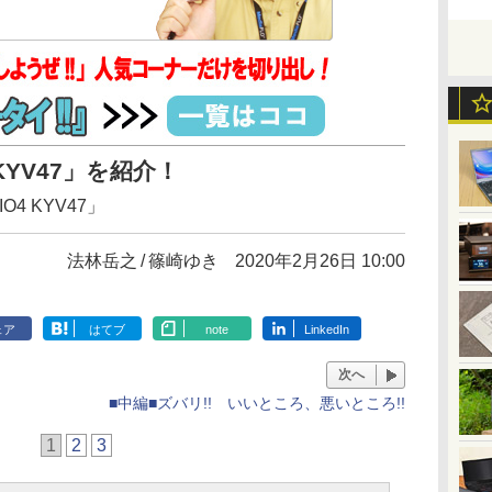
 KYV47」を紹介！
O4 KYV47」
法林岳之
篠崎ゆき
2020年2月26日 10:00
ェア
はてブ
note
LinkedIn
次へ
■中編■ズバリ!! いいところ、悪いところ!!
1
2
3