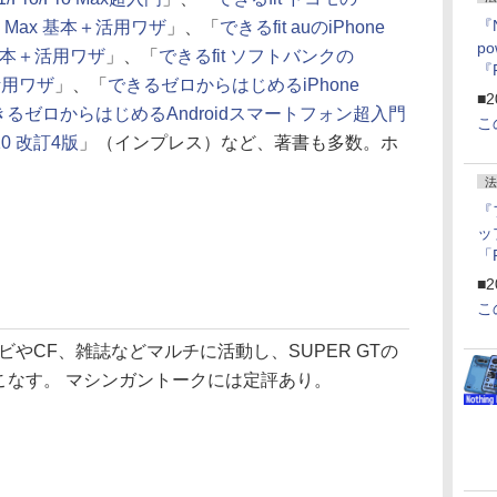
『
/Pro Max 基本＋活用ワザ
」、「
できるfit auのiPhone
p
ax 基本＋活用ワザ
」、「
できるfit ソフトバンクの
『
本＋活用ワザ
」、「
できるゼロからはじめるiPhone
ー
■2
きるゼロからはじめるAndroidスマートフォン超入門
こ
10 改訂4版
」（インプレス）など、著書も多数。ホ
法
『
ッ
「
『
■2
にオ
こ
ー
ン
やCF、雑誌などマルチに活動し、SUPER GTの
こなす。 マシンガントークには定評あり。