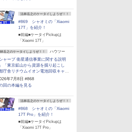
法林岳之のケータイしようぜ！！
#869 シャオミの「Xiaomi
17T」を紹介！
■前編■ケータイPickupは
「Xiaomi 17T」
ハウツー
林岳之のケータイしようぜ！！
シャープ 衛星通信事業に関する説明
」「東京鉱山から資源を掘り起こし
都庁舎リチウムイオン電池回収キャン
ーン～」
026年7月8日 #868
の回の本編を見る
法林岳之のケータイしようぜ！！
#868 シャオミの「Xiaomi
17T Pro」を紹介！
■前編■ケータイPickupは
「Xiaomi 17T Pro」