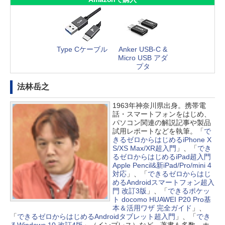
Type Cケーブル
Anker USB-C &
Micro USB アダ
プタ
法林岳之
1963年神奈川県出身。携帯電
話・スマートフォンをはじめ、
パソコン関連の解説記事や製品
試用レポートなどを執筆。「
で
きるゼロからはじめるiPhone X
S/XS Max/XR超入門
」、「
でき
るゼロからはじめるiPad超入門
Apple Pencil&新iPad/Pro/mini 4
対応
」、「
できるゼロからはじ
めるAndroidスマートフォン超入
門 改訂3版
」、「
できるポケッ
ト docomo HUAWEI P20 Pro基
本＆活用ワザ 完全ガイド
」、
「
できるゼロからはじめるAndroidタブレット超入門
」、「
でき
るWindows 10 改訂4版
」（インプレス）など、著書も多数。ホ