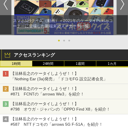
スマホ5秒クイズ（動画）＋2021年のケータイPickUpコ
ーナーに登場した新端末のメーカー別一覧
●
●
●
アクセスランキング
1時間
24時間
1週間
1カ月
【法林岳之のケータイしようぜ！！】
「Nothing Ear (3a)発売」「ドコモFG 設立記者会見」
【法林岳之のケータイしようぜ！！】
#871 FCNTの「arrows We3」を紹介！
【法林岳之のケータイしようぜ！！】
#798 オウガ・ジャパンの「OPPO Find X8」を紹介！
【法林岳之のケータイしようぜ！！】
#587 NTTドコモの「arrows 5G F-51A」を紹介！