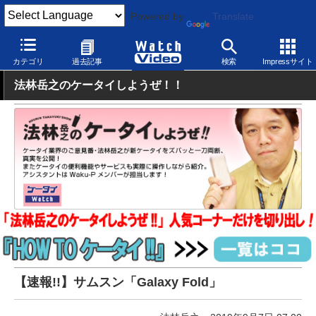
Powered by
Translate
Watch Video
モバイル
スマートフォン
Android
カテゴリ
過去記事
検索
Impressサイト
法林岳之のケータイしようぜ！！
【速報!!】サムスン「Galaxy Fold」