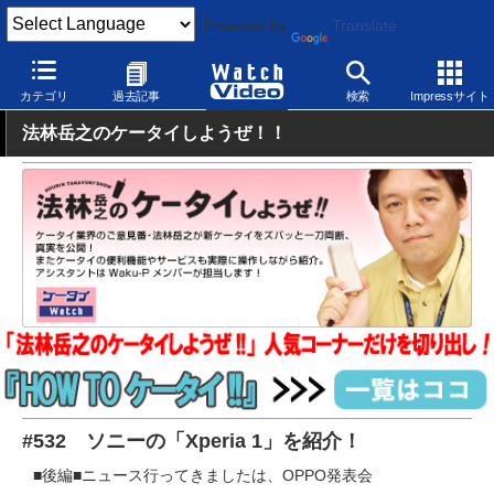
Powered by
Translate
Watch Video
モバイル
スマートフォン
Android
カテゴリ
過去記事
検索
Impressサイト
法林岳之のケータイしようぜ！！
#532 ソニーの「Xperia 1」を紹介！
■後編■ニュース行ってきましたは、OPPO発表会