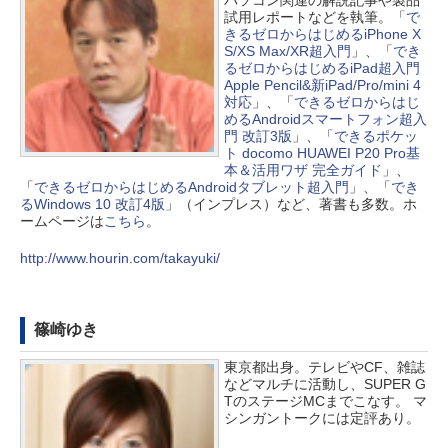
試用レポートなどを執筆。「
で
きるゼロからはじめるiPhone X
S/XS Max/XR超入門
」、「
でき
るゼロからはじめるiPad超入門
Apple Pencil&新iPad/Pro/mini 4
対応
」、「
できるゼロからはじ
めるAndroidスマートフォン超入
門 改訂3版
」、「
できるポケッ
ト docomo HUAWEI P20 Pro基
本＆活用ワザ 完全ガイド
」、
「
できるゼロからはじめるAndroidタブレット超入門
」、「
でき
るWindows 10 改訂4版
」（インプレス）など、著書も多数。ホ
ームページは
こちら
。
http://www.hourin.com/takayuki/
篠崎ゆき
東京都出身。テレビやCF、雑誌
などマルチに活動し、SUPER G
TのステージMCまでこなす。 マ
シンガントークには定評あり。