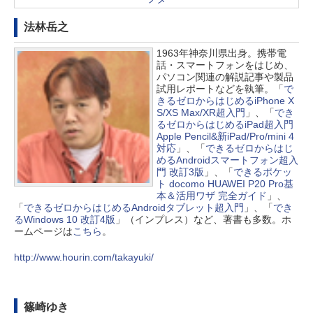
法林岳之
1963年神奈川県出身。携帯電
話・スマートフォンをはじめ、
パソコン関連の解説記事や製品
試用レポートなどを執筆。「
で
きるゼロからはじめるiPhone X
S/XS Max/XR超入門
」、「
でき
るゼロからはじめるiPad超入門
Apple Pencil&新iPad/Pro/mini 4
対応
」、「
できるゼロからはじ
めるAndroidスマートフォン超入
門 改訂3版
」、「
できるポケッ
ト docomo HUAWEI P20 Pro基
本＆活用ワザ 完全ガイド
」、
「
できるゼロからはじめるAndroidタブレット超入門
」、「
でき
るWindows 10 改訂4版
」（インプレス）など、著書も多数。ホ
ームページは
こちら
。
http://www.hourin.com/takayuki/
篠崎ゆき