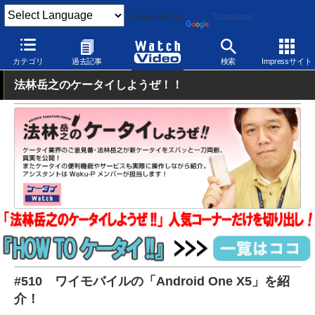
Powered by
Translate
Watch Video
モバイル
スマートフォン
Android
カテゴリ
過去記事
検索
Impressサイト
法林岳之のケータイしようぜ！！
#510 ワイモバイルの「Android One X5」を紹
介！