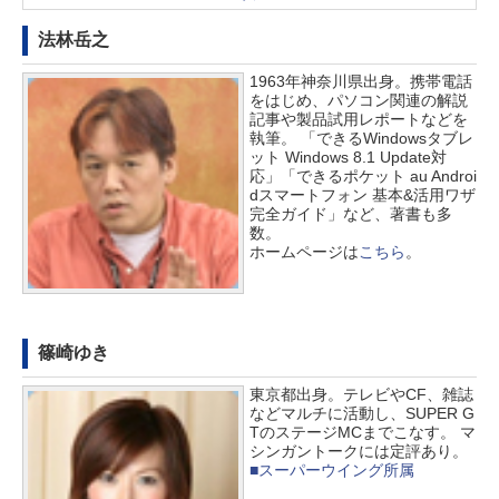
法林岳之
1963年神奈川県出身。携帯電話
をはじめ、パソコン関連の解説
記事や製品試用レポートなどを
執筆。 「できるWindowsタブレ
ット Windows 8.1 Update対
応」「できるポケット au Androi
dスマートフォン 基本&活用ワザ
完全ガイド」など、著書も多
数。
ホームページは
こちら
。
篠崎ゆき
東京都出身。テレビやCF、雑誌
などマルチに活動し、SUPER G
TのステージMCまでこなす。 マ
シンガントークには定評あり。
■スーパーウイング所属