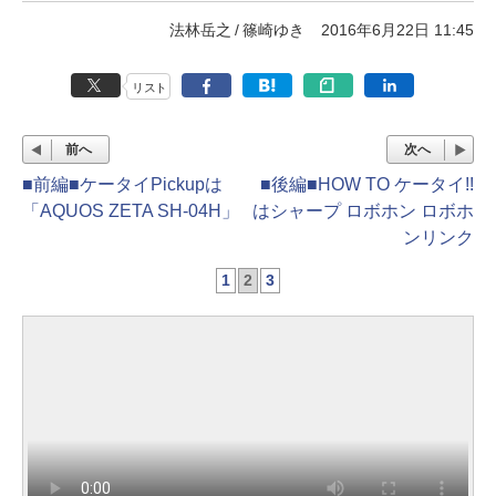
法林岳之
篠崎ゆき
2016年6月22日 11:45
リスト
前へ
次へ
■前編■ケータイPickupは
■後編■HOW TO ケータイ!!
「AQUOS ZETA SH-04H」
はシャープ ロボホン ロボホ
ンリンク
1
2
3