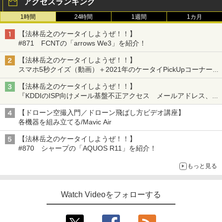
アクセスランキング
1時間
24時間
1週間
1カ月
【法林岳之のケータイしようぜ！！】
#871 FCNTの「arrows We3」を紹介！
【法林岳之のケータイしようぜ！！】
スマホ5秒クイズ（動画）＋2021年のケータイPickUpコーナーに
登場した新端末のメーカー別一覧
【法林岳之のケータイしようぜ！！】
『KDDIのISP向けメール基盤不正アクセス メールアドレス、パ
スワードの流出について』『モトローラ「motorola razr fold」発
【ドローン空撮入門／ドローン飛ばし方ビデオ講座】
表』『サムスン「Galaxy Unpacked」開催』
各機器を組み立てる/Mavic Air
【法林岳之のケータイしようぜ！！】
#870 シャープの「AQUOS R11」を紹介！
もっと見る
Watch Videoをフォローする