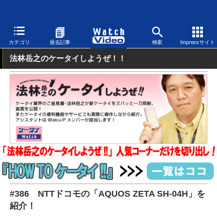
Watch Video
モバイル
スマートフォン
Android
カテゴリ
過去記事
検索
Impressサイト
法林岳之のケータイしようぜ！！
#386 NTTドコモの「AQUOS ZETA SH-04H」を
紹介！