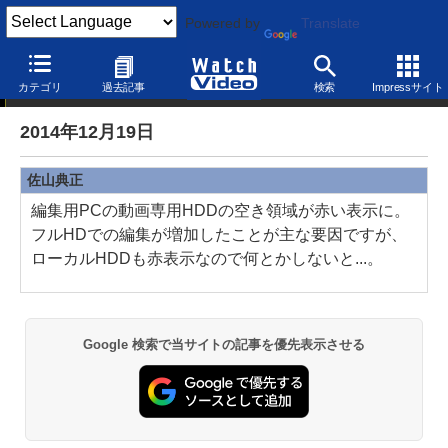
Powered by
Translate
制作後記
カテゴリ
過去記事
検索
Impressサイト
2014年12月19日
佐山典正
編集用PCの動画専用HDDの空き領域が赤い表示に。
フルHDでの編集が増加したことが主な要因ですが、
ローカルHDDも赤表示なので何とかしないと...。
Google 検索で当サイトの記事を優先表示させる