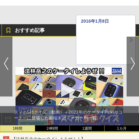
2016年1月8日
おすすめ記事
●
●
●
スマホ5秒クイズ（動画）＋2021年のケータイPickUpコ
ーナーに登場した新端末のメーカー別一覧
アクセスランキング
1時間
24時間
1週間
1カ月