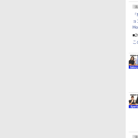
法
『
ョ
H
「
■2
「
こ
法