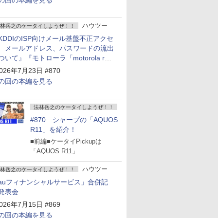
の回の本編を見る
ハウツー
林岳之のケータイしようぜ！！
KDDIのISP向けメール基盤不正アクセ
 メールアドレス、パスワードの流出
ついて』『モトローラ「motorola razr
old」発表』『サムスン「Galaxy
026年7月23日 #870
npacked」開催』
の回の本編を見る
法林岳之のケータイしようぜ！！
#870 シャープの「AQUOS
R11」を紹介！
■前編■ケータイPickupは
「AQUOS R11」
ハウツー
林岳之のケータイしようぜ！！
auフィナンシャルサービス」合併記
発表会
026年7月15日 #869
の回の本編を見る