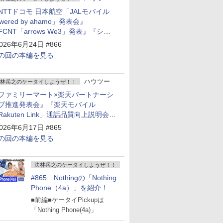
NTTドコモ 日本航空「JALモバイル
owered by ahamo」発表会』
FCNT「arrows We3」発表』『シャ
プ 新製品発表会』
026年6月24日 #866
の回の本編を見る
ハウツー
林岳之のケータイしようぜ！！
ファミリーマート×楽天パートナーシ
プ推進発表会』『楽天モバイル
Rakuten Link」通話品質向上説明会』
Google Storeを今年夏、東京・表参道
026年6月17日 #865
ープン』『KDDI ローソン「ハッピ
の回の本編を見る
ローソンタウン池田伏尾台店」オープ
』
法林岳之のケータイしようぜ！！
#865 Nothingの「Nothing
Phone（4a）」を紹介！
■前編■ケータイPickupは
「Nothing Phone(4a)」