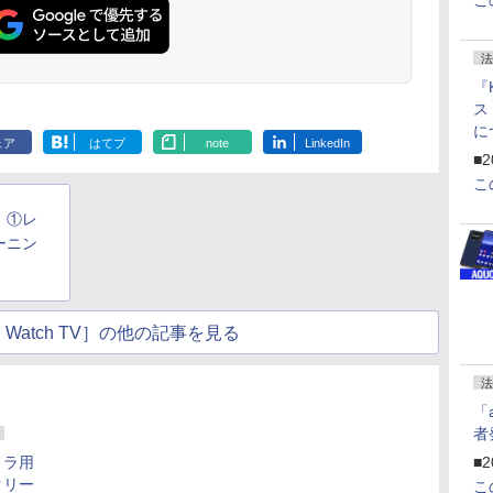
こ
法
『
ス
に
ェア
はてブ
note
LinkedIn
f
■2
U
こ
！①レ
ーニン
Watch TV］の他の記事を見る
法
「
者
■2
メラ用
クリー
こ