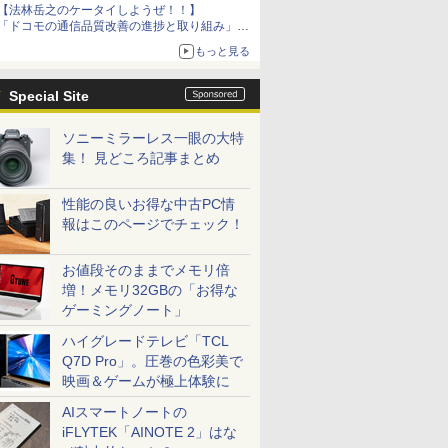
【法林岳之のケータイしようぜ！！】
「ドコモの通信品質改善の進捗と取り組み」
「グーグル Google Fitbit Air」
もっと見る
Special Site
ソニーミラーレス一眼の大特
集！ 見どころ記事まとめ
性能の良いお得な中古PC情
報はこのページでチェック！
お値段そのままでメモリ倍
増！メモリ32GBの「お得な
ゲーミングノート」
ハイグレードテレビ「TCL
Q7D Pro」。圧巻の色彩美で
映画＆ゲームが極上体験に
AIスマートノートの
iFLYTEK「AINOTE 2」はな