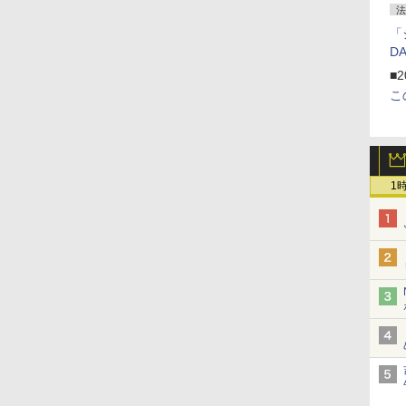
法
「
D
■2
こ
1