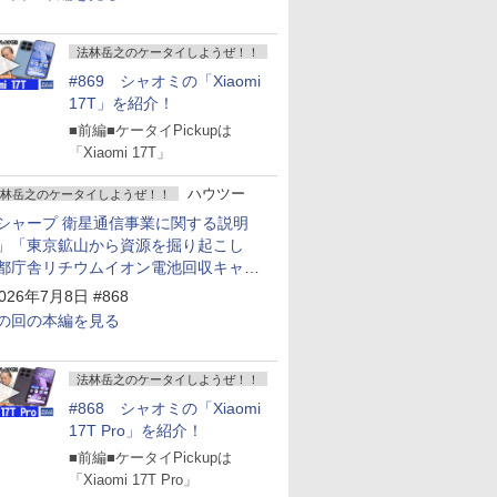
法林岳之のケータイしようぜ！！
#869 シャオミの「Xiaomi
17T」を紹介！
■前編■ケータイPickupは
「Xiaomi 17T」
ハウツー
林岳之のケータイしようぜ！！
シャープ 衛星通信事業に関する説明
」「東京鉱山から資源を掘り起こし
都庁舎リチウムイオン電池回収キャン
ーン～」
026年7月8日 #868
の回の本編を見る
法林岳之のケータイしようぜ！！
#868 シャオミの「Xiaomi
17T Pro」を紹介！
■前編■ケータイPickupは
「Xiaomi 17T Pro」