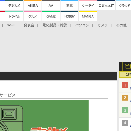
Wi-Fi
発表会
電化製品・雑貨
パソコン
カメラ
その他
tch TV
大村祐里子があなたの写真をレクチャーします！
ドローン空撮入
1
サービス