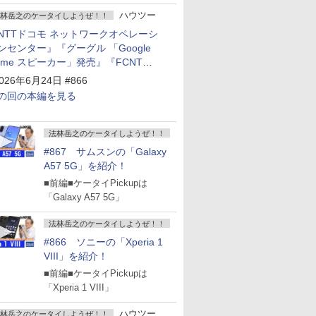
ハウツー
林岳之のケータイしようぜ！！
NTTドコモ ネットワークオペレーシ
ンセンター』『グーグル 「Google
ome スピーカー」発売』『FCNT
arrows Alpha2」発表』『KDDI
026年6月24日 #866
povo2.0」サービス説明会』
の回の本編を見る
法林岳之のケータイしようぜ！！
#867 サムスンの「Galaxy
A57 5G」を紹介！
■前編■ケータイPickupは
「Galaxy A57 5G」
法林岳之のケータイしようぜ！！
#866 ソニーの「Xperia 1
VIII」を紹介！
■前編■ケータイPickupは
「Xperia 1 VIII」
ハウツー
林岳之のケータイしようぜ！！