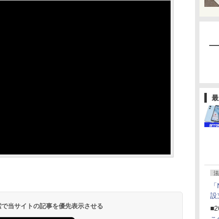
最
法
「
設
 検索で当サイトの記事を優先表示させる
■2