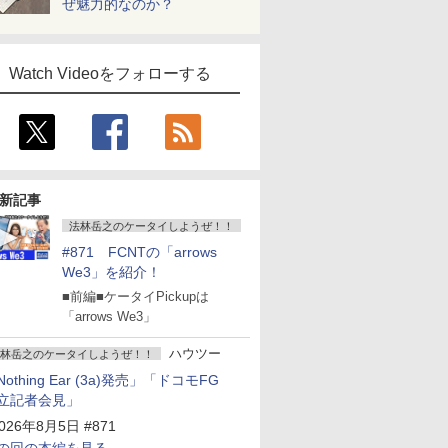
ぜ魅力的なのか？
Watch Videoをフォローする
新記事
法林岳之のケータイしようぜ！！
#871 FCNTの「arrows
We3」を紹介！
■前編■ケータイPickupは
「arrows We3」
ハウツー
林岳之のケータイしようぜ！！
Nothing Ear (3a)発売」「ドコモFG
立記者会見」
026年8月5日 #871