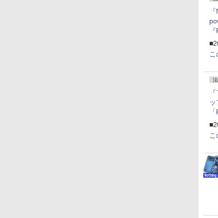
『
p
『
ー
■2
こ
法
『
ッ
「
『
■2
にオ
こ
ー
ン