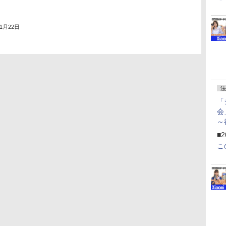
年1月22日
法
「
会
～
ペ
■2
こ