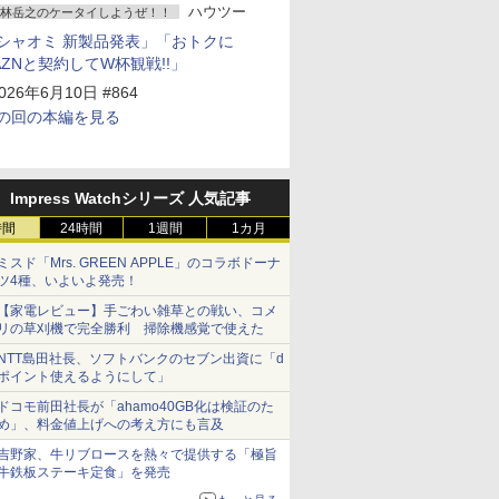
ハウツー
林岳之のケータイしようぜ！！
シャオミ 新製品発表」「おトクに
AZNと契約してW杯観戦!!」
026年6月10日 #864
の回の本編を見る
Impress Watchシリーズ 人気記事
時間
24時間
1週間
1カ月
ミスド「Mrs. GREEN APPLE」のコラボドーナ
ツ4種、いよいよ発売！
【家電レビュー】手ごわい雑草との戦い、コメ
リの草刈機で完全勝利 掃除機感覚で使えた
NTT島田社長、ソフトバンクのセブン出資に「d
ポイント使えるようにして」
ドコモ前田社長が「ahamo40GB化は検証のた
め」、料金値上げへの考え方にも言及
吉野家、牛リブロースを熱々で提供する「極旨
牛鉄板ステーキ定食」を発売