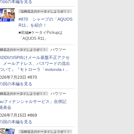
の回の本編を見る
法林岳之のケータイしようぜ！！
#870 シャープの「AQUOS
R11」を紹介！
■前編■ケータイPickupは
「AQUOS R11」
ハウツー
林岳之のケータイしようぜ！！
KDDIのISP向けメール基盤不正アクセ
 メールアドレス、パスワードの流出
ついて』『モトローラ「motorola razr
old」発表』『サムスン「Galaxy
026年7月23日 #870
npacked」開催』
の回の本編を見る
ハウツー
林岳之のケータイしようぜ！！
auフィナンシャルサービス」合併記
発表会
026年7月15日 #869
の回の本編を見る
法林岳之のケータイしようぜ！！