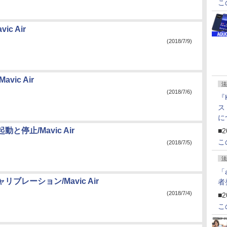
こ
ic Air
(2018/7/9)
vic Air
法
(2018/7/6)
『
ス
に
f
と停止/Mavic Air
■2
U
こ
(2018/7/5)
法
「
ブレーション/Mavic Air
者
(2018/7/4)
■2
こ