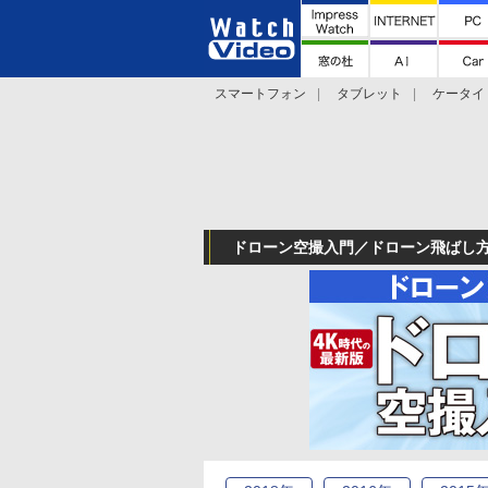
スマートフォン
タブレット
ケータイ
法林岳之のケータイしようぜ!!
デジカメ Wa
ドローン空撮入門／ドローン飛ばし方ビ