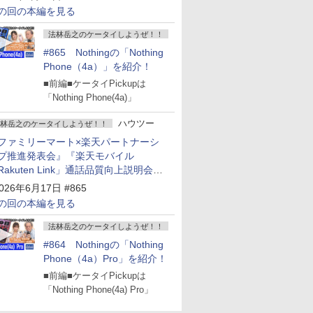
の回の本編を見る
法林岳之のケータイしようぜ！！
#865 Nothingの「Nothing
Phone（4a）」を紹介！
■前編■ケータイPickupは
「Nothing Phone(4a)」
ハウツー
林岳之のケータイしようぜ！！
ファミリーマート×楽天パートナーシ
プ推進発表会』『楽天モバイル
Rakuten Link」通話品質向上説明会』
Google Storeを今年夏、東京・表参道
026年6月17日 #865
ープン』『KDDI ローソン「ハッピ
の回の本編を見る
ローソンタウン池田伏尾台店」オープ
』
法林岳之のケータイしようぜ！！
#864 Nothingの「Nothing
Phone（4a）Pro」を紹介！
■前編■ケータイPickupは
「Nothing Phone(4a) Pro」