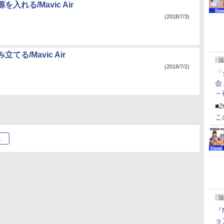
入れる/Mavic Air
(2018/7/3)
てる/Mavic Air
法
(2018/7/2)
「
会
～
ペ
■2
こ
年
法
『
ョ