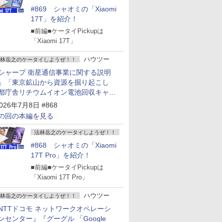
#869 シャオミの「Xiaomi
17T」を紹介！
■前編■ケータイPickupは
「Xiaomi 17T」
ハウツー
林岳之のケータイしようぜ！！
シャープ 衛星通信事業に関する説明
」「東京鉱山から資源を掘り起こし
都庁舎リチウムイオン電池回収キャン
ーン～」
026年7月8日 #868
の回の本編を見る
法林岳之のケータイしようぜ！！
#868 シャオミの「Xiaomi
17T Pro」を紹介！
■前編■ケータイPickupは
「Xiaomi 17T Pro」
ハウツー
林岳之のケータイしようぜ！！
NTTドコモ ネットワークオペレーシ
ンセンター』『グーグル 「Google