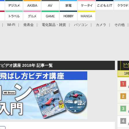
Wi-Fi
発表会
電化製品・雑貨
パソコン
カメラ
その他
tch TV
大村祐里子があなたの写真をレクチャーします！
ドローン空撮入
デオ講座 2018年 記事一覧
1