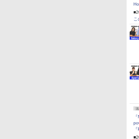
H
「
■2
「
こ
法
『
p
『
ー
■2