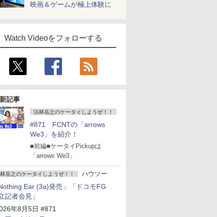
映画＆ゲームが極上体験に
Watch Videoをフォローする
新記事
法林岳之のケータイしようぜ！！
#871 FCNTの「arrows
We3」を紹介！
■前編■ケータイPickupは
「arrows We3」
ハウツー
林岳之のケータイしようぜ！！
Nothing Ear (3a)発売」「ドコモFG
立記者会見」
026年8月5日 #871