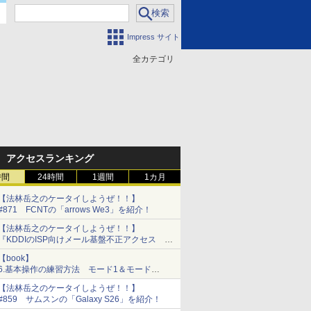
Impress サイト
全カテゴリ
門
アクセスランキング
時間
24時間
1週間
1カ月
【法林岳之のケータイしようぜ！！】
#871 FCNTの「arrows We3」を紹介！
【法林岳之のケータイしようぜ！！】
『KDDIのISP向けメール基盤不正アクセス メ
ールアドレス、パスワードの流出について』
【book】
『モトローラ「motorola razr fold」発表』『サ
6.基本操作の練習方法 モード1＆モード
ムスン「Galaxy Unpacked」開催』
2/Phantom 4
【法林岳之のケータイしようぜ！！】
#859 サムスンの「Galaxy S26」を紹介！