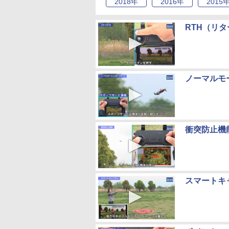
2018
年
2016
年
2015
RTH（リター
ノーマルモー
衝突防止機能/M
スマートキャプ