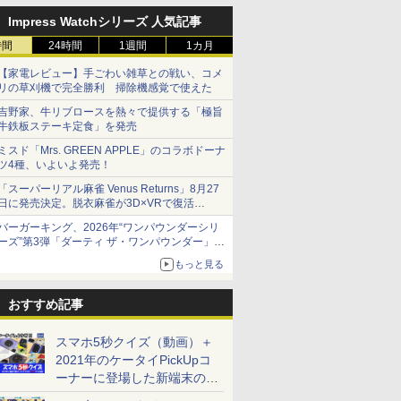
Impress Watchシリーズ 人気記事
時間
24時間
1週間
1カ月
【家電レビュー】手ごわい雑草との戦い、コメ
リの草刈機で完全勝利 掃除機感覚で使えた
吉野家、牛リブロースを熱々で提供する「極旨
牛鉄板ステーキ定食」を発売
ミスド「Mrs. GREEN APPLE」のコラボドーナ
ツ4種、いよいよ発売！
「スーパーリアル麻雀 Venus Returns」8月27
日に発売決定。脱衣麻雀が3D×VRで復活
発売から2週間は20%オフになるセールが実施
バーガーキング、2026年“ワンパウンダーシリ
ーズ”第3弾「ダーティ ザ・ワンパウンダー」を
8月7日発売
もっと見る
「特製ガーリックマヨソース」を使用した超大
型チーズバーガー
おすすめ記事
スマホ5秒クイズ（動画）＋
2021年のケータイPickUpコ
ーナーに登場した新端末のメ
ーカー別一覧