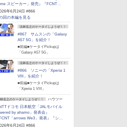
ome スピーカー」発売』『FCNT
arrows Alpha2」発表』『KDDI
026年6月24日 #866
povo2.0」サービス説明会』
の回の本編を見る
法林岳之のケータイしようぜ！！
#867 サムスンの「Galaxy
A57 5G」を紹介！
■前編■ケータイPickupは
「Galaxy A57 5G」
法林岳之のケータイしようぜ！！
#866 ソニーの「Xperia 1
VIII」を紹介！
■前編■ケータイPickupは
「Xperia 1 VIII」
ハウツー
林岳之のケータイしようぜ！！
NTTドコモ 日本航空「JALモバイル
owered by ahamo」発表会』
FCNT「arrows We3」発表』『シャ
プ 新製品発表会』
026年6月24日 #866