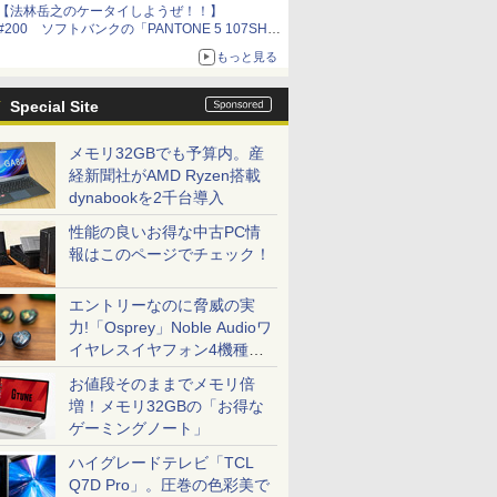
【法林岳之のケータイしようぜ！！】
#200 ソフトバンクの「PANTONE 5 107SH」
を紹介！
もっと見る
Special Site
メモリ32GBでも予算内。産
経新聞社がAMD Ryzen搭載
dynabookを2千台導入
性能の良いお得な中古PC情
報はこのページでチェック！
エントリーなのに脅威の実
力!「Osprey」Noble Audioワ
イヤレスイヤフォン4機種を
一気に聴く
お値段そのままでメモリ倍
増！メモリ32GBの「お得な
ゲーミングノート」
ハイグレードテレビ「TCL
Q7D Pro」。圧巻の色彩美で