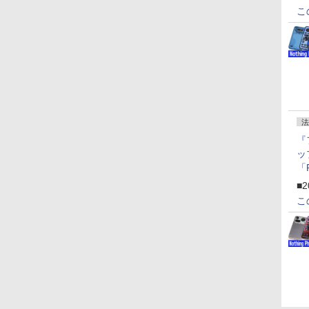
こ
法
『
ッ
「
『
■2
にオ
こ
ー
ン