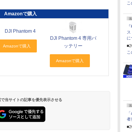
こ
Amazonで購入
法
『
DJI Phantom 4
ス
DJI Phantom 4 専用バ
に
f
ッテリー
■2
U
こ
 検索で当サイトの記事を優先表示させる
法
「
者
■2