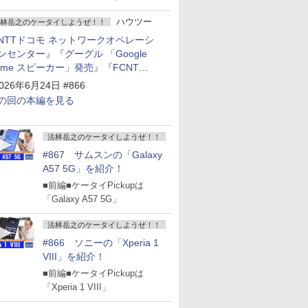
ハウツー
林岳之のケータイしようぜ！！
NTTドコモ ネットワークオペレーシ
ンセンター』『グーグル 「Google
ome スピーカー」発売』『FCNT
arrows Alpha2」発表』『KDDI
026年6月24日 #866
povo2.0」サービス説明会』
の回の本編を見る
法林岳之のケータイしようぜ！！
#867 サムスンの「Galaxy
A57 5G」を紹介！
■前編■ケータイPickupは
「Galaxy A57 5G」
法林岳之のケータイしようぜ！！
#866 ソニーの「Xperia 1
VIII」を紹介！
■前編■ケータイPickupは
「Xperia 1 VIII」