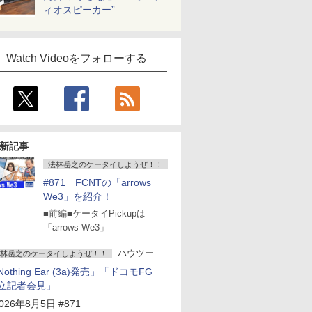
ィオスピーカー”
Watch Videoをフォローする
新記事
法林岳之のケータイしようぜ！！
#871 FCNTの「arrows
We3」を紹介！
■前編■ケータイPickupは
「arrows We3」
ハウツー
林岳之のケータイしようぜ！！
Nothing Ear (3a)発売」「ドコモFG
立記者会見」
026年8月5日 #871