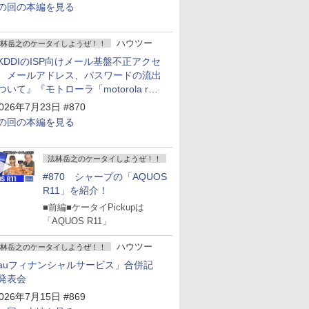
の回の本編を見る
ハウツー
林岳之のケータイしようぜ！！
KDDIのISP向けメール基盤不正アクセ
 メールアドレス、パスワードの流出
ついて』『モトローラ「motorola razr
old」発表』『サムスン「Galaxy
026年7月23日 #870
npacked」開催』
の回の本編を見る
法林岳之のケータイしようぜ！！
#870 シャープの「AQUOS
R11」を紹介！
■前編■ケータイPickupは
「AQUOS R11」
ハウツー
林岳之のケータイしようぜ！！
auフィナンシャルサービス」合併記
発表会
026年7月15日 #869