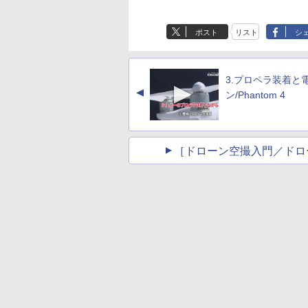
ポスト
リスト
シ
3.プロペラ装着と
▲
ン/Phantom 4
［ドローン空撮入門／ドロ