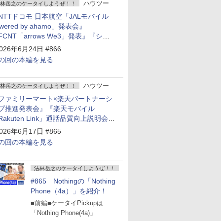
ハウツー
林岳之のケータイしようぜ！！
NTTドコモ 日本航空「JALモバイル
owered by ahamo」発表会』
FCNT「arrows We3」発表』『シャ
プ 新製品発表会』
026年6月24日 #866
の回の本編を見る
ハウツー
林岳之のケータイしようぜ！！
ファミリーマート×楽天パートナーシ
プ推進発表会』『楽天モバイル
Rakuten Link」通話品質向上説明会』
Google Storeを今年夏、東京・表参道
026年6月17日 #865
ープン』『KDDI ローソン「ハッピ
の回の本編を見る
ローソンタウン池田伏尾台店」オープ
』
法林岳之のケータイしようぜ！！
#865 Nothingの「Nothing
Phone（4a）」を紹介！
■前編■ケータイPickupは
「Nothing Phone(4a)」