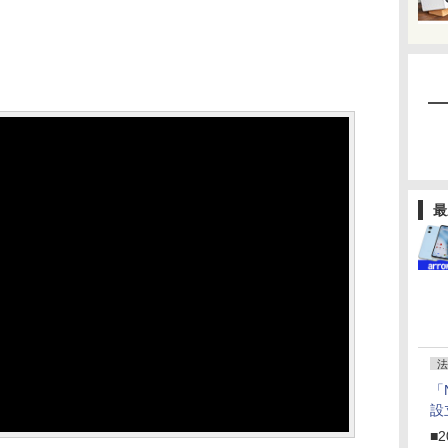
最
法
「
設
■2