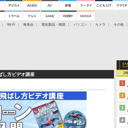
Wi-Fi
発表会
電化製品・雑貨
パソコン
カメラ
その他
tch TV
大村祐里子があなたの写真をレクチャーします！
ドローン空撮入
1
ばし方ビデオ講座