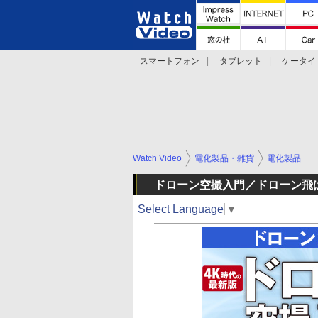
スマートフォン
タブレット
ケータイ
法林岳之のケータイしようぜ!!
デジカメ Wa
Watch Video
電化製品・雑貨
電化製品
ドローン空撮入門／ドローン飛
Select Language
▼