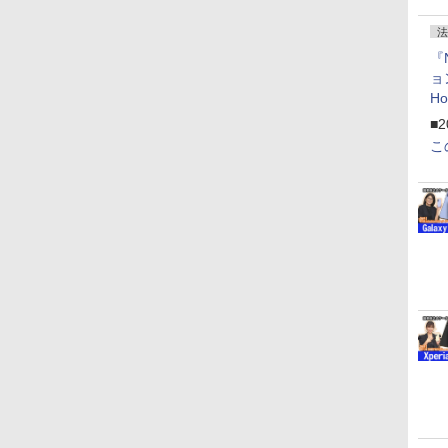
法
『
ョ
H
「
■2
「
こ