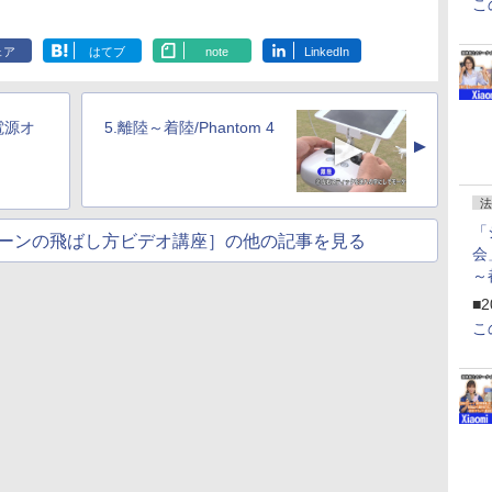
こ
ェア
はてブ
note
LinkedIn
電源オ
5.離陸～着陸/Phantom 4
▲
法
「
ーンの飛ばし方ビデオ講座］の他の記事を見る
会
～
ペ
■2
こ