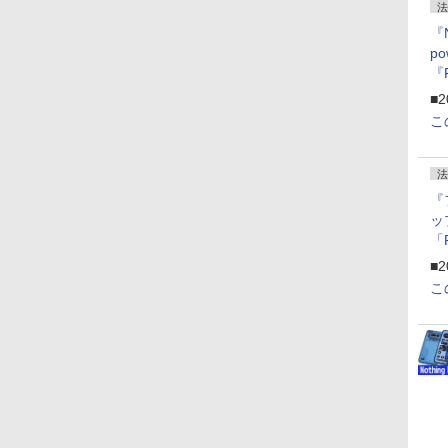
法
『
p
『
ー
■2
こ
法
『
ッ
「
『
■2
にオ
こ
ー
ン