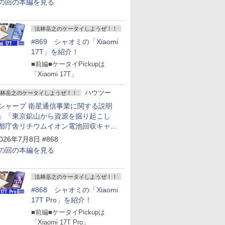
の回の本編を見る
法林岳之のケータイしようぜ！！
#869 シャオミの「Xiaomi
17T」を紹介！
■前編■ケータイPickupは
「Xiaomi 17T」
ハウツー
林岳之のケータイしようぜ！！
シャープ 衛星通信事業に関する説明
」「東京鉱山から資源を掘り起こし
都庁舎リチウムイオン電池回収キャン
ーン～」
026年7月8日 #868
の回の本編を見る
法林岳之のケータイしようぜ！！
#868 シャオミの「Xiaomi
17T Pro」を紹介！
■前編■ケータイPickupは
「Xiaomi 17T Pro」