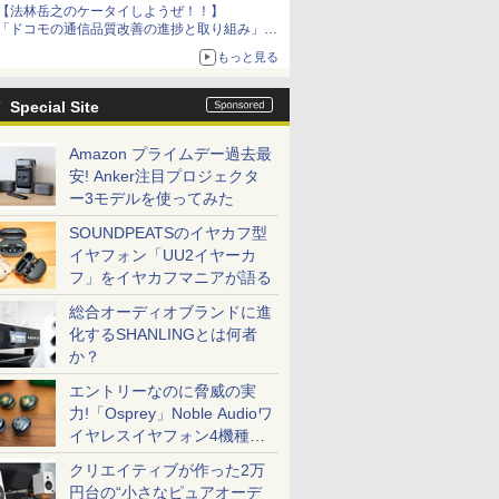
【法林岳之のケータイしようぜ！！】
「ドコモの通信品質改善の進捗と取り組み」
「グーグル Google Fitbit Air」
もっと見る
Special Site
Amazon プライムデー過去最
安! Anker注目プロジェクタ
ー3モデルを使ってみた
SOUNDPEATSのイヤカフ型
イヤフォン「UU2イヤーカ
フ」をイヤカフマニアが語る
総合オーディオブランドに進
化するSHANLINGとは何者
か？
エントリーなのに脅威の実
力!「Osprey」Noble Audioワ
イヤレスイヤフォン4機種を
一気に聴く
クリエイティブが作った2万
円台の“小さなピュアオーデ