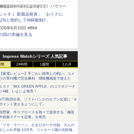
ハウツー
林岳之のケータイしようぜ！！
シャオミ 新製品発表」「おトクに
AZNと契約してW杯観戦!!」
026年6月10日 #864
の回の本編を見る
Impress Watchシリーズ 人気記事
時間
24時間
1週間
1カ月
【家電レビュー】手ごわい雑草との戦い、コメ
リの草刈機で完全勝利 掃除機感覚で使えた
ミスド「Mrs. GREEN APPLE」のコラボドーナ
ツ4種、いよいよ発売！
NTT島田社長、ソフトバンクのセブン出資に「d
ポイント使えるようにして」
吉野家、牛リブロースを熱々で提供する「極旨
牛鉄板ステーキ定食」を発売
「リサ・ラーソン」がま口ポーチ付録、大人の
おしゃれ手帖 10月号。ジャカード織の北欧猫デ