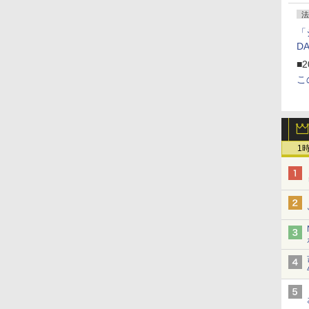
法
「
D
■2
こ
1