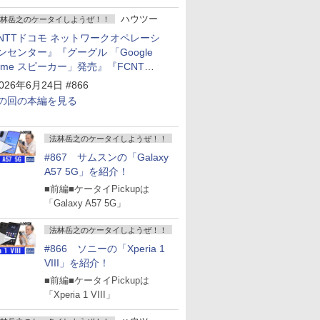
ハウツー
林岳之のケータイしようぜ！！
NTTドコモ ネットワークオペレーシ
ンセンター』『グーグル 「Google
ome スピーカー」発売』『FCNT
arrows Alpha2」発表』『KDDI
026年6月24日 #866
povo2.0」サービス説明会』
の回の本編を見る
法林岳之のケータイしようぜ！！
#867 サムスンの「Galaxy
A57 5G」を紹介！
■前編■ケータイPickupは
「Galaxy A57 5G」
法林岳之のケータイしようぜ！！
#866 ソニーの「Xperia 1
VIII」を紹介！
■前編■ケータイPickupは
「Xperia 1 VIII」