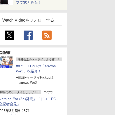
フで30万円台！
Watch Videoをフォローする
新記事
法林岳之のケータイしようぜ！！
#871 FCNTの「arrows
We3」を紹介！
■前編■ケータイPickupは
「arrows We3」
ハウツー
林岳之のケータイしようぜ！！
Nothing Ear (3a)発売」「ドコモFG
立記者会見」
026年8月5日 #871