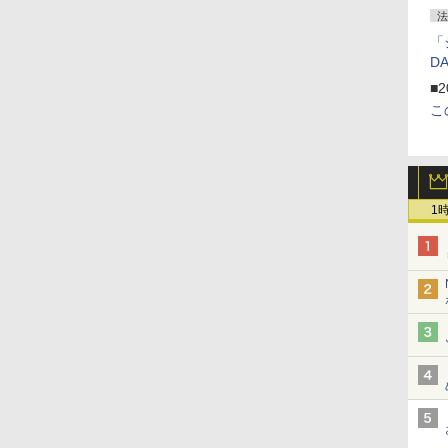
法
「
D
■2
こ
1