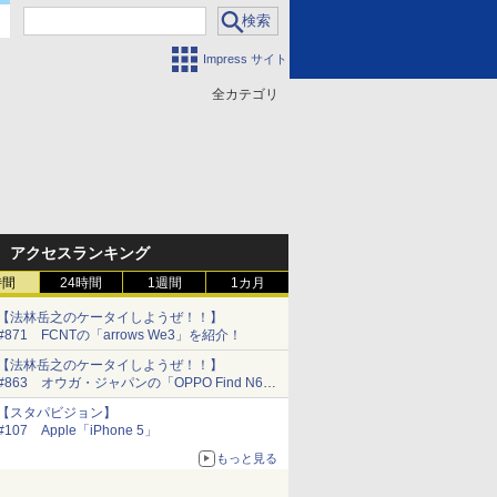
Impress サイト
全カテゴリ
門
アクセスランキング
時間
24時間
1週間
1カ月
【法林岳之のケータイしようぜ！！】
#871 FCNTの「arrows We3」を紹介！
【法林岳之のケータイしようぜ！！】
#863 オウガ・ジャパンの「OPPO Find N6」
を紹介！
【スタパビジョン】
#107 Apple「iPhone 5」
もっと見る