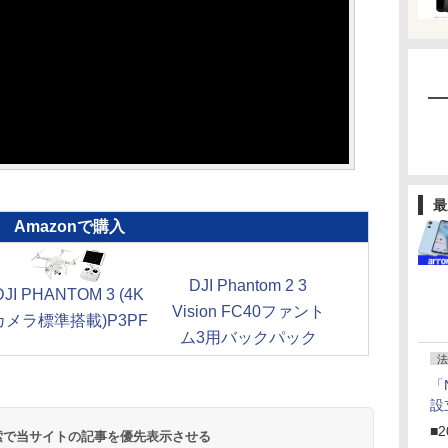
最
Amazonで購入
DJI Phantom 2 3
DJI PHANTOM 3 (4K
Vision FC40ファント
カメラ標準搭載)P3PF
ム3用バックパック
法
「
設
■2
 検索で当サイトの記事を優先表示させる