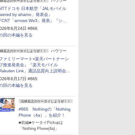
ハウツー
林岳之のケータイしようぜ！！
NTTドコモ 日本航空「JALモバイル
owered by ahamo」発表会』
FCNT「arrows We3」発表』『シャ
プ 新製品発表会』
026年6月24日 #866
の回の本編を見る
ハウツー
林岳之のケータイしようぜ！！
ファミリーマート×楽天パートナーシ
プ推進発表会』『楽天モバイル
Rakuten Link」通話品質向上説明会』
Google Storeを今年夏、東京・表参道
026年6月17日 #865
ープン』『KDDI ローソン「ハッピ
の回の本編を見る
ローソンタウン池田伏尾台店」オープ
』
法林岳之のケータイしようぜ！！
#865 Nothingの「Nothing
Phone（4a）」を紹介！
■前編■ケータイPickupは
「Nothing Phone(4a)」