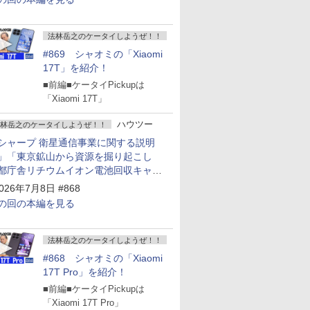
法林岳之のケータイしようぜ！！
#869 シャオミの「Xiaomi
17T」を紹介！
■前編■ケータイPickupは
「Xiaomi 17T」
ハウツー
林岳之のケータイしようぜ！！
シャープ 衛星通信事業に関する説明
」「東京鉱山から資源を掘り起こし
都庁舎リチウムイオン電池回収キャン
ーン～」
026年7月8日 #868
の回の本編を見る
法林岳之のケータイしようぜ！！
#868 シャオミの「Xiaomi
17T Pro」を紹介！
■前編■ケータイPickupは
「Xiaomi 17T Pro」