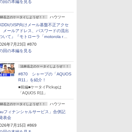
の回の本編を見る
ハウツー
林岳之のケータイしようぜ！！
KDDIのISP向けメール基盤不正アクセ
 メールアドレス、パスワードの流出
ついて』『モトローラ「motorola razr
old」発表』『サムスン「Galaxy
026年7月23日 #870
npacked」開催』
の回の本編を見る
法林岳之のケータイしようぜ！！
#870 シャープの「AQUOS
R11」を紹介！
■前編■ケータイPickupは
「AQUOS R11」
ハウツー
林岳之のケータイしようぜ！！
auフィナンシャルサービス」合併記
発表会
026年7月15日 #869
の回の本編を見る