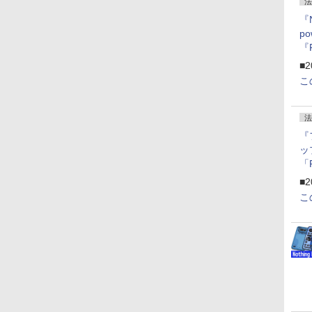
法
『
p
『
ー
■2
こ
法
『
ッ
「
『
■2
にオ
こ
ー
ン