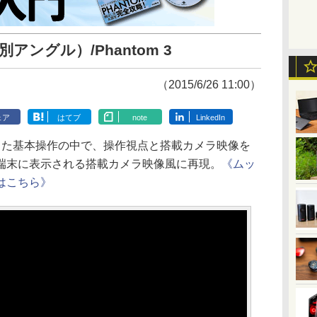
アングル）/Phantom 3
（2015/6/26 11:00）
ェア
はてブ
note
LinkedIn
した基本操作の中で、操作視点と搭載カメラ映像を
端末に表示される搭載カメラ映像風に再現。
《ムッ
はこちら》