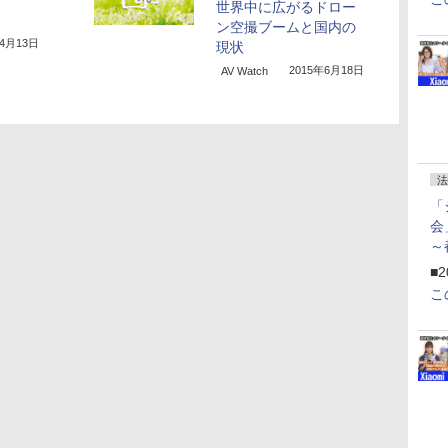
世界中に広がるドロー
ン空撮ブームと国内の
年4月13日
現状
2015年6月18日
AV Watch
法
「
会
～
ペ
■2
こ