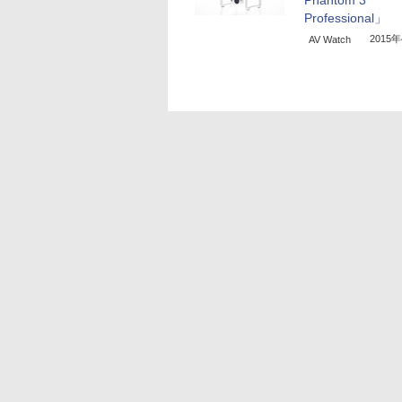
Phantom 3
Professional」
2015
AV Watch