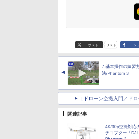
ポスト
リスト
シ
7.基本操作の練習
▲
法/Phantom 3
［ドローン空撮入門／ドロ
関連記事
4K/30p空撮対
チコプター「DJI