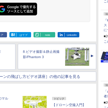
こ
法
『
ス
に
f
ェア
はてブ
note
LinkedIn
■2
U
こ
方
8.ビデオ撮影＆静止画撮
▲
影/Phantom 3
ーンの飛ばし方ビデオ講座］の他の記事を見る
法
「
者
応のマル
トピック
■2
【ドローン空撮入門】
こ