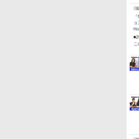
法
『
ョ
H
「
■2
「
こ