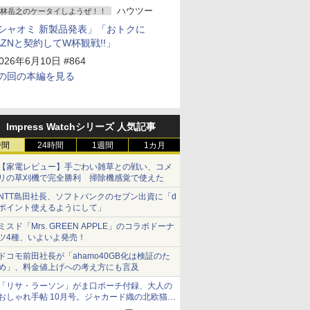
ハウツー
林岳之のケータイしようぜ！！
シャオミ 新製品発表」「おトクに
AZNと契約してW杯観戦!!」
026年6月10日 #864
の回の本編を見る
Impress Watchシリーズ 人気記事
時間
24時間
1週間
1カ月
【家電レビュー】手ごわい雑草との戦い、コメ
リの草刈機で完全勝利 掃除機感覚で使えた
NTT島田社長、ソフトバンクのセブン出資に「d
ポイント使えるようにして」
ミスド「Mrs. GREEN APPLE」のコラボドーナ
ツ4種、いよいよ発売！
ドコモ前田社長が「ahamo40GB化は検証のた
め」、料金値上げへの考え方にも言及
「リサ・ラーソン」がま口ポーチ付録、大人の
おしゃれ手帖 10月号。ジャカード織の北欧猫デ
ザイン