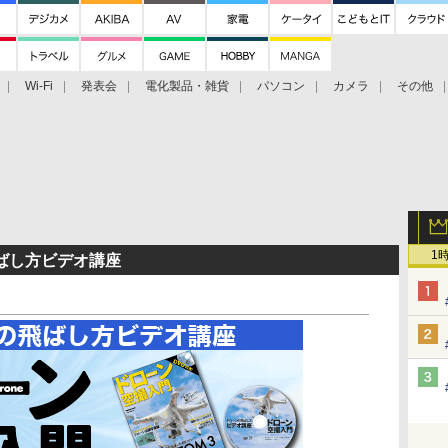
Wi-Fi
発表会
電化製品・雑貨
パソコン
カメラ
その他
tch TV
大村祐里子があなたの写真をレクチャーします！
ドローン空撮入
1
ばし方ビデオ講座