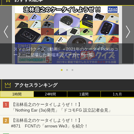
スマホ5秒クイズ（動画）＋2021年のケータイPickUpコ
ーナーに登場した新端末のメーカー別一覧
●
●
●
アクセスランキング
1時間
24時間
1週間
1カ月
【法林岳之のケータイしようぜ！！】
「Nothing Ear (3a)発売」「ドコモFG 設立記者会見」
【法林岳之のケータイしようぜ！！】
#871 FCNTの「arrows We3」を紹介！