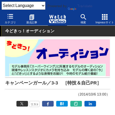
Powered by
Translate
Watch Video
その他
オーディション
カテゴリ
過去記事
検索
Impressサイト
今どきっ！オーディション
キャンペーンガール／3-3 ［特技＆自己PR］
（2014/10/6 13:00）
リスト